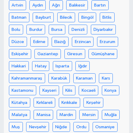
Artvin
Aydın
Ağrı
Balıkesir
Bartın
Batman
Bayburt
Bilecik
Bingöl
Bitlis
Bolu
Burdur
Bursa
Denizli
Diyarbakır
Düzce
Edirne
Elazığ
Erzincan
Erzurum
Eskişehir
Gaziantep
Giresun
Gümüşhane
Hakkari
Hatay
Isparta
Iğdır
Kahramanmaraş
Karabük
Karaman
Kars
Kastamonu
Kayseri
Kilis
Kocaeli
Konya
Kütahya
Kırklareli
Kırıkkale
Kırşehir
Malatya
Manisa
Mardin
Mersin
Muğla
Muş
Nevşehir
Niğde
Ordu
Osmaniye