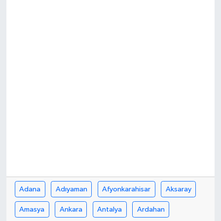
Adana
Adıyaman
Afyonkarahisar
Aksaray
Amasya
Ankara
Antalya
Ardahan