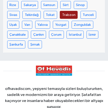
Rize
Sakarya
Samsun
Siirt
Sinop
Sivas
Tekirdağ
Tokat
Trabzon
Tunceli
Uşak
Van
Yalova
Yozgat
Zonguldak
Çanakkale
Çankırı
Çorum
İstanbul
İzmir
Şanlıurfa
Şırnak
ofhavadiscom, yepyeni temasıyla sizleri buluştururken,
sadelik ve modernizmi bir araya getiriyor. Şatafattan
kaçınıyor ve insanlara haber okuyabilecekleri bir altyapı
sunuyor.