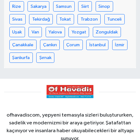
Rize
Sakarya
Samsun
Siirt
Sinop
Sivas
Tekirdağ
Tokat
Trabzon
Tunceli
Uşak
Van
Yalova
Yozgat
Zonguldak
Çanakkale
Çankırı
Çorum
İstanbul
İzmir
Şanlıurfa
Şırnak
ofhavadiscom, yepyeni temasıyla sizleri buluştururken,
sadelik ve modernizmi bir araya getiriyor. Şatafattan
kaçınıyor ve insanlara haber okuyabilecekleri bir altyapı
sunuyor.