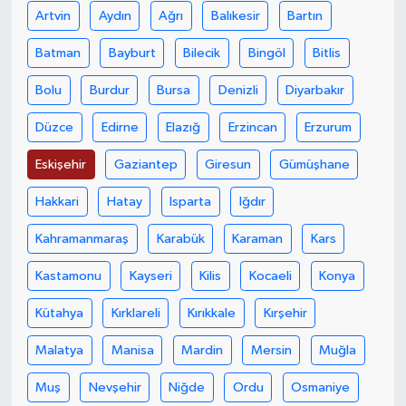
Artvin
Aydın
Ağrı
Balıkesir
Bartın
Batman
Bayburt
Bilecik
Bingöl
Bitlis
Bolu
Burdur
Bursa
Denizli
Diyarbakır
Düzce
Edirne
Elazığ
Erzincan
Erzurum
Eskişehir
Gaziantep
Giresun
Gümüşhane
Hakkari
Hatay
Isparta
Iğdır
Kahramanmaraş
Karabük
Karaman
Kars
Kastamonu
Kayseri
Kilis
Kocaeli
Konya
Kütahya
Kırklareli
Kırıkkale
Kırşehir
Malatya
Manisa
Mardin
Mersin
Muğla
Muş
Nevşehir
Niğde
Ordu
Osmaniye