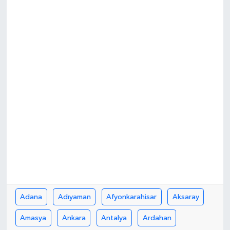
Adana
Adıyaman
Afyonkarahisar
Aksaray
Amasya
Ankara
Antalya
Ardahan