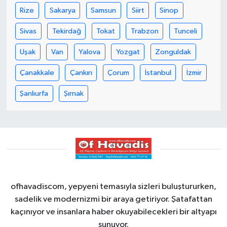
Rize
Sakarya
Samsun
Siirt
Sinop
Sivas
Tekirdağ
Tokat
Trabzon
Tunceli
Uşak
Van
Yalova
Yozgat
Zonguldak
Çanakkale
Çankırı
Çorum
İstanbul
İzmir
Şanlıurfa
Şırnak
ofhavadiscom, yepyeni temasıyla sizleri buluştururken,
sadelik ve modernizmi bir araya getiriyor. Şatafattan
kaçınıyor ve insanlara haber okuyabilecekleri bir altyapı
sunuyor.