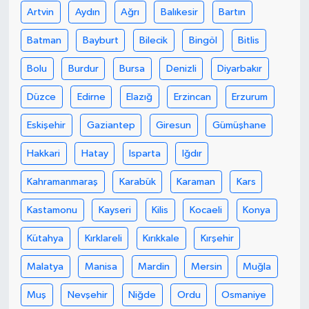
Artvin
Aydın
Ağrı
Balıkesir
Bartın
Batman
Bayburt
Bilecik
Bingöl
Bitlis
Bolu
Burdur
Bursa
Denizli
Diyarbakır
Düzce
Edirne
Elazığ
Erzincan
Erzurum
Eskişehir
Gaziantep
Giresun
Gümüşhane
Hakkari
Hatay
Isparta
Iğdır
Kahramanmaraş
Karabük
Karaman
Kars
Kastamonu
Kayseri
Kilis
Kocaeli
Konya
Kütahya
Kırklareli
Kırıkkale
Kırşehir
Malatya
Manisa
Mardin
Mersin
Muğla
Muş
Nevşehir
Niğde
Ordu
Osmaniye