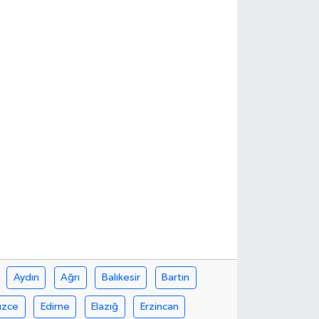
Aydın
Ağrı
Balıkesir
Bartın
üzce
Edirne
Elazığ
Erzincan