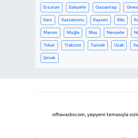
Erzurum
Eskişehir
Gaziantep
Gires
Kars
Kastamonu
Kayseri
Kilis
K
Mersin
Muğla
Muş
Nevşehir
N
Tokat
Trabzon
Tunceli
Uşak
V
Şırnak
ofhavadiscom, yepyeni temasıyla sizle