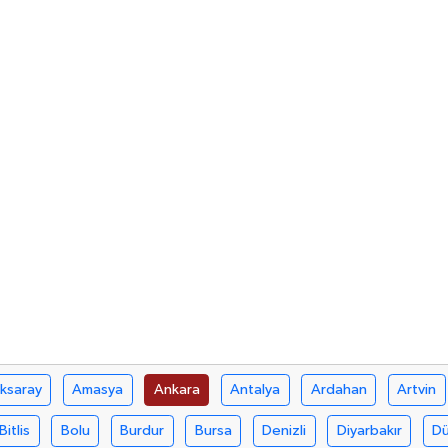
ksaray
Amasya
Ankara
Antalya
Ardahan
Artvin
Bitlis
Bolu
Burdur
Bursa
Denizli
Diyarbakır
D