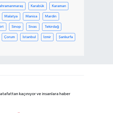
ahramanmaraş
Karabük
Karaman
Malatya
Manisa
Mardin
iirt
Sinop
Sivas
Tekirdağ
Çorum
İstanbul
İzmir
Şanlıurfa
atafattan kaçınıyor ve insanlara haber