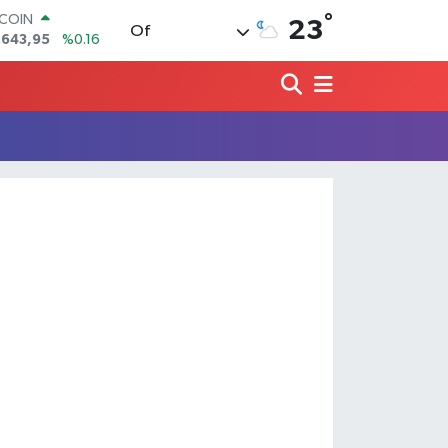
°
TCOIN
23
Of
.643,95
%0.16
LAR
,6704
%0
RO
,0406
%-0.08
ERLİN
,2143
%0
AM ALTIN
00.87
%0.12
ST100
.799
%70