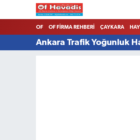
Trabzon Nöbetçi Eczaneler
OF
OF FİRMA REHBERİ
ÇAYKARA
HAY
Trabzon Hava Durumu
Ankara Trafik Yoğunluk Ha
Trabzon Namaz Vakitleri
Trabzon Trafik Yoğunluk Haritası
Süper Lig Puan Durumu ve Fikstür
Tüm Manşetler
Son Dakika Haberleri
Haber Arşivi