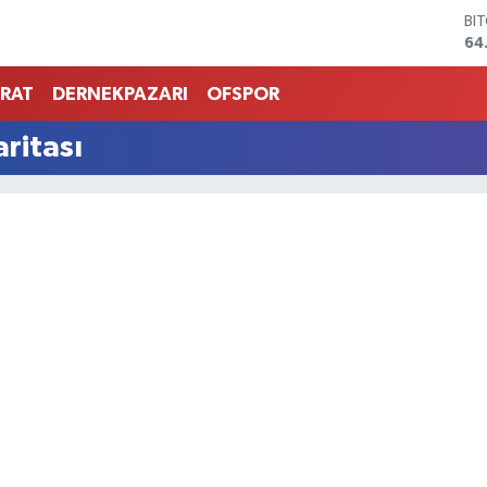
BI
64
DO
47
RAT
DERNEKPAZARI
OFSPOR
EU
55
ritası
ST
64
GR
65
Bİ
13