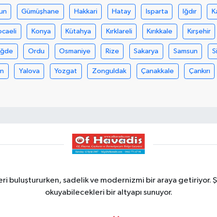
un
Gümüşhane
Hakkari
Hatay
Isparta
Iğdır
K
ocaeli
Konya
Kütahya
Kırklareli
Kırıkkale
Kırşehir
iğde
Ordu
Osmaniye
Rize
Sakarya
Samsun
S
an
Yalova
Yozgat
Zonguldak
Çanakkale
Çankırı
ri buluştururken, sadelik ve modernizmi bir araya getiriyor. Ş
okuyabilecekleri bir altyapı sunuyor.