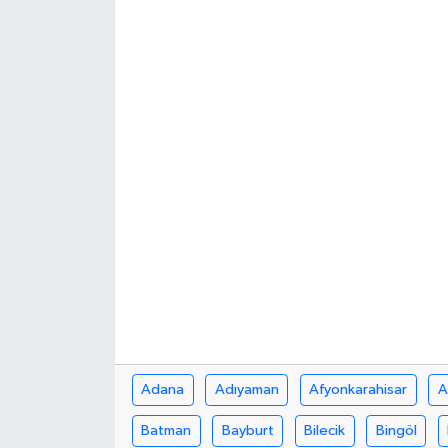
Adana
Adıyaman
Afyonkarahisar
A
Batman
Bayburt
Bilecik
Bingöl