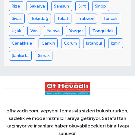
Rize
Sakarya
Samsun
Siirt
Sinop
Sivas
Tekirdağ
Tokat
Trabzon
Tunceli
Uşak
Van
Yalova
Yozgat
Zonguldak
Çanakkale
Çankırı
Çorum
İstanbul
İzmir
Şanlıurfa
Şırnak
ofhavadiscom, yepyeni temasıyla sizleri buluştururken,
sadelik ve modernizmi bir araya getiriyor. Şatafattan
kaçınıyor ve insanlara haber okuyabilecekleri bir altyapı
sunuyor.