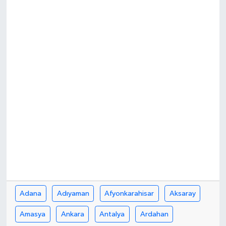
Adana
Adıyaman
Afyonkarahisar
Aksaray
Amasya
Ankara
Antalya
Ardahan