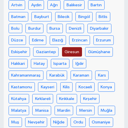
Artvin
Aydın
Ağrı
Balıkesir
Bartın
Batman
Bayburt
Bilecik
Bingöl
Bitlis
Bolu
Burdur
Bursa
Denizli
Diyarbakır
Düzce
Edirne
Elazığ
Erzincan
Erzurum
Eskişehir
Gaziantep
Giresun
Gümüşhane
Hakkari
Hatay
Isparta
Iğdır
Kahramanmaraş
Karabük
Karaman
Kars
Kastamonu
Kayseri
Kilis
Kocaeli
Konya
Kütahya
Kırklareli
Kırıkkale
Kırşehir
Malatya
Manisa
Mardin
Mersin
Muğla
Muş
Nevşehir
Niğde
Ordu
Osmaniye