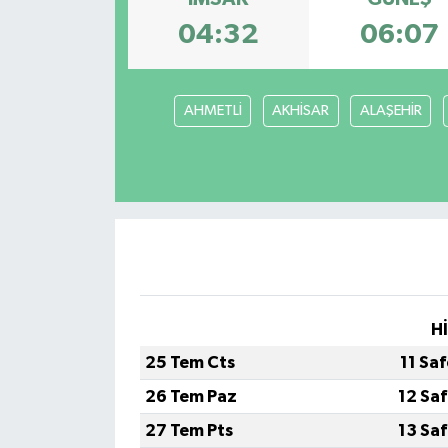
04:32
06:07
AHMETLİ
AKHİSAR
ALAŞEHİR
H
25 Tem Cts
11 Sa
26 Tem Paz
12 Sa
27 Tem Pts
13 Sa