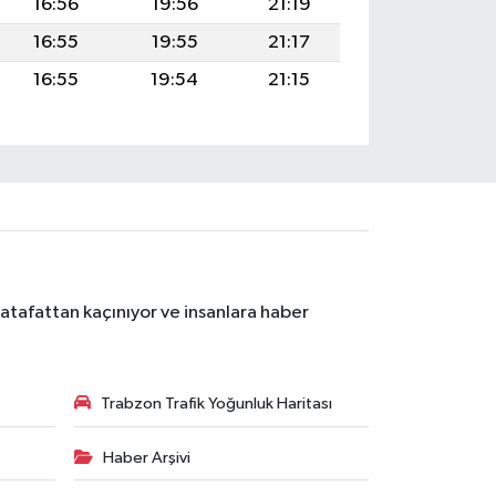
16:56
19:56
21:19
16:55
19:55
21:17
16:55
19:54
21:15
atafattan kaçınıyor ve insanlara haber
Trabzon Trafik Yoğunluk Haritası
Haber Arşivi