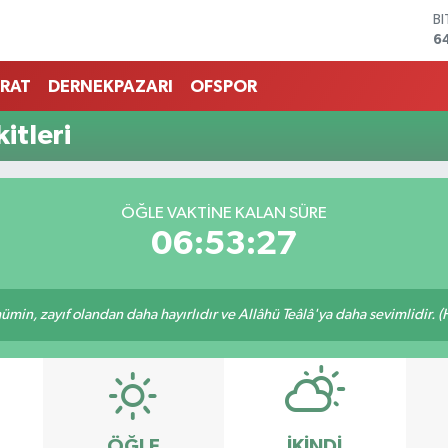
B
6
D
4
RAT
DERNEKPAZARI
OFSPOR
E
5
itleri
S
6
G
6
ÖĞLE VAKTINE KALAN SÜRE
B
06:53:27
1
min, zayıf olandan daha hayırlıdır ve Allâhü Teâlâ'ya daha sevimlidir. (H
ÖĞLE
İKINDI