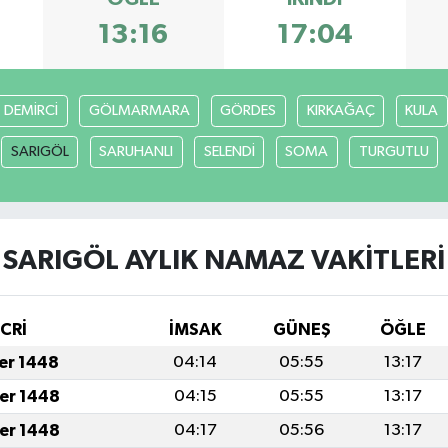
13:16
17:04
DEMİRCİ
GÖLMARMARA
GÖRDES
KIRKAĞAÇ
KULA
SARIGÖL
SARUHANLI
SELENDİ
SOMA
TURGUTLU
SARIGÖL AYLIK NAMAZ VAKITLERI
İCRİ
İMSAK
GÜNEŞ
ÖĞLE
fer 1448
04:14
05:55
13:17
fer 1448
04:15
05:55
13:17
fer 1448
04:17
05:56
13:17