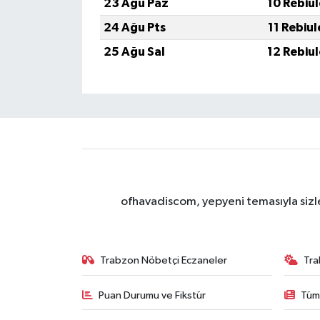
23 Ağu Paz
10 Rebiu
24 Ağu Pts
11 Rebiu
25 Ağu Sal
12 Rebiu
ofhavadiscom, yepyeni temasıyla sizle
Trabzon Nöbetçi Eczaneler
Tra
Puan Durumu ve Fikstür
Tüm