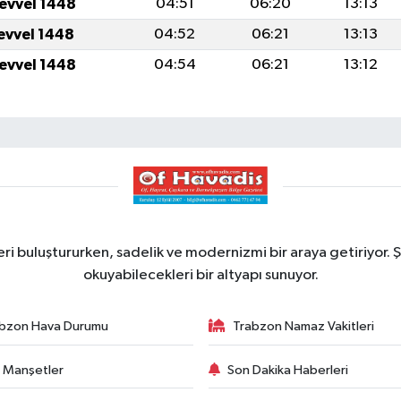
levvel 1448
04:51
06:20
13:13
levvel 1448
04:52
06:21
13:13
levvel 1448
04:54
06:21
13:12
ri buluştururken, sadelik ve modernizmi bir araya getiriyor. Ş
okuyabilecekleri bir altyapı sunuyor.
bzon Hava Durumu
Trabzon Namaz Vakitleri
 Manşetler
Son Dakika Haberleri