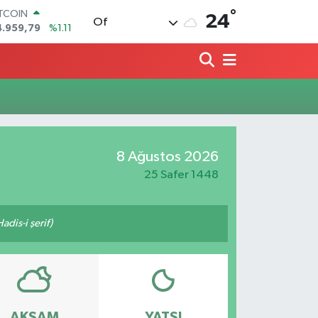
°
ITCOIN
24
Of
4.959,79
%1.11
OLAR
7,7436
%0.18
URO
5,2510
%0.32
TERLİN
4,4811
%0.38
RAM ALTIN
660.55
%0.03
8 Ağustos 2026
İST100
3.779
%-14
25 Safer 1448
adis-i şerif)
AKŞAM
YATSI