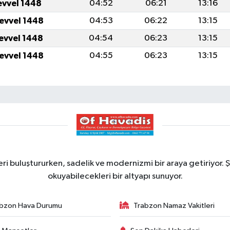
evvel 1448
04:52
06:21
13:16
levvel 1448
04:53
06:22
13:15
levvel 1448
04:54
06:23
13:15
levvel 1448
04:55
06:23
13:15
ri buluştururken, sadelik ve modernizmi bir araya getiriyor. Ş
okuyabilecekleri bir altyapı sunuyor.
bzon Hava Durumu
Trabzon Namaz Vakitleri