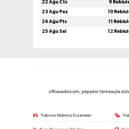
22 Ağu Cts
9 Rebiul
23 Ağu Paz
10 Rebiu
24 Ağu Pts
11 Rebiu
25 Ağu Sal
12 Rebiu
ofhavadiscom, yepyeni temasıyla sizle
Trabzon Nöbetçi Eczaneler
Tra