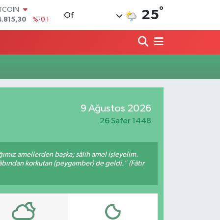
°
ITCOIN
25
Of
4.815,30
%-0.1
OLAR
7,7436
%0.18
URO
5,2510
%0.32
TERLİN
4,4811
%0.38
RAM ALTIN
660.55
%0
9 Ağustos 2026
İST100
3.779
%-14
26 Safer 1448
ığımız amellerden başka; sâlih amel işleyelim.
bından korkutan (peygamber) de geldi." (Fâtır