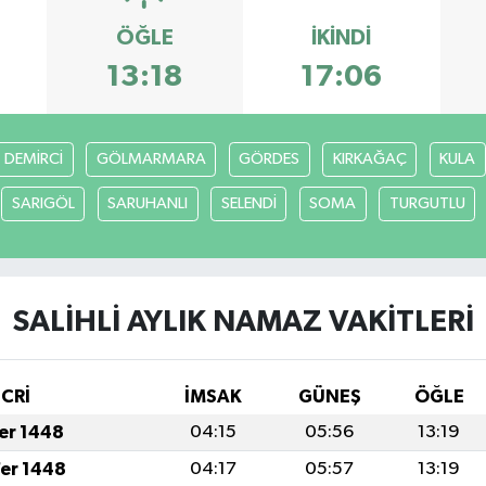
ÖĞLE
İKINDI
13:18
17:06
DEMİRCİ
GÖLMARMARA
GÖRDES
KIRKAĞAÇ
KULA
SARIGÖL
SARUHANLI
SELENDİ
SOMA
TURGUTLU
SALİHLİ AYLIK NAMAZ VAKITLERI
İCRİ
İMSAK
GÜNEŞ
ÖĞLE
fer 1448
04:15
05:56
13:19
fer 1448
04:17
05:57
13:19