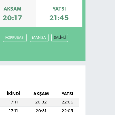
AKŞAM
YATSI
20:17
21:45
KÖPRÜBAŞI
MANİSA
SALİHLİ
İKINDI
AKŞAM
YATSI
17:11
20:32
22:06
17:11
20:31
22:05