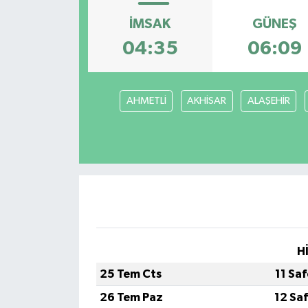
İMSAK
GÜNEŞ
04:35
06:09
AHMETLİ
AKHİSAR
ALAŞEHİR
H
25 Tem Cts
11 Sa
26 Tem Paz
12 Sa