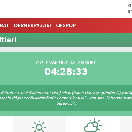
B
6
D
4
RAT
DERNEKPAZARI
OFSPOR
E
5
tleri
S
6
G
6
ÖĞLE VAKTINE KALAN SÜRE
B
04:28:33
1
Ey Rabbimiz, bizi (Cehennem'den) çıkar, (tekrar dünyaya gönder ki) yapt
 kimsenin düşüneceği kadar ömür vermedik mi ki? Hem size Cehennem azâ
Sûresi, 37)