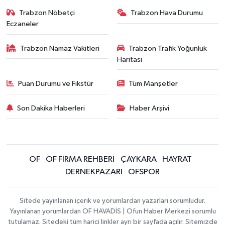
Trabzon Nöbetçi
Trabzon Hava Durumu
Eczaneler
Trabzon Namaz Vakitleri
Trabzon Trafik Yoğunluk
Haritası
Puan Durumu ve Fikstür
Tüm Manşetler
Son Dakika Haberleri
Haber Arşivi
OF
OF FİRMA REHBERİ
ÇAYKARA
HAYRAT
DERNEKPAZARI
OFSPOR
Sitede yayınlanan içerik ve yorumlardan yazarları sorumludur.
Yayınlanan yorumlardan OF HAVADİS | Ofun Haber Merkezi sorumlu
tutulamaz. Sitedeki tüm harici linkler ayrı bir sayfada açılır. Sitemizde