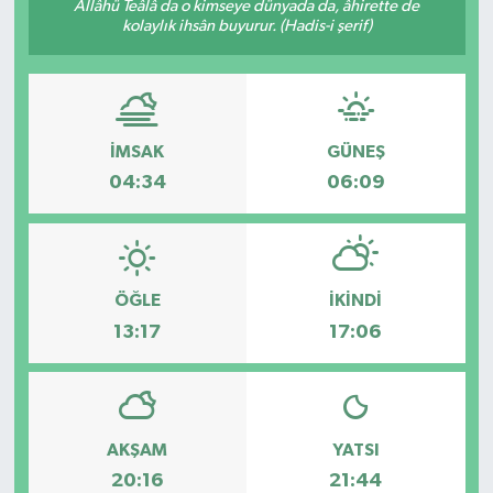
Allâhü Teâlâ da o kimseye dünyada da, âhirette de
kolaylık ihsân buyurur. (Hadis-i şerif)
İMSAK
GÜNEŞ
04:34
06:09
ÖĞLE
İKINDI
13:17
17:06
AKŞAM
YATSI
20:16
21:44