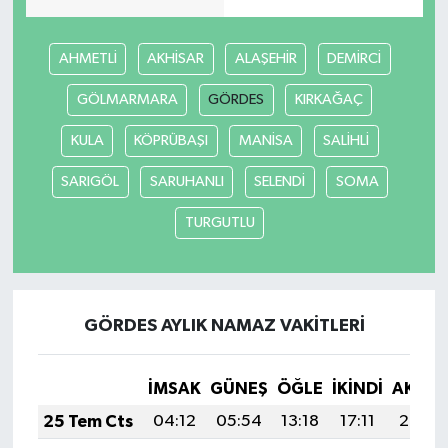
AHMETLİ
AKHİSAR
ALAŞEHİR
DEMİRCİ
GÖLMARMARA
GÖRDES
KIRKAĞAÇ
KULA
KÖPRÜBAŞI
MANİSA
SALİHLİ
SARIGÖL
SARUHANLI
SELENDİ
SOMA
TURGUTLU
GÖRDES AYLIK NAMAZ VAKITLERI
İMSAK
GÜNEŞ
ÖĞLE
İKINDI
AKŞA
25 Tem Cts
04:12
05:54
13:18
17:11
20:32