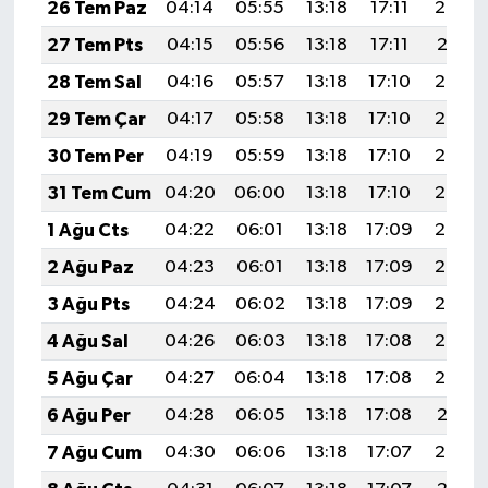
26 Tem Paz
04:14
05:55
13:18
17:11
20:32
27 Tem Pts
04:15
05:56
13:18
17:11
20:31
28 Tem Sal
04:16
05:57
13:18
17:10
20:30
29 Tem Çar
04:17
05:58
13:18
17:10
20:29
30 Tem Per
04:19
05:59
13:18
17:10
20:28
31 Tem Cum
04:20
06:00
13:18
17:10
20:27
1 Ağu Cts
04:22
06:01
13:18
17:09
20:26
2 Ağu Paz
04:23
06:01
13:18
17:09
20:25
3 Ağu Pts
04:24
06:02
13:18
17:09
20:24
4 Ağu Sal
04:26
06:03
13:18
17:08
20:23
5 Ağu Çar
04:27
06:04
13:18
17:08
20:22
6 Ağu Per
04:28
06:05
13:18
17:08
20:21
7 Ağu Cum
04:30
06:06
13:18
17:07
20:20