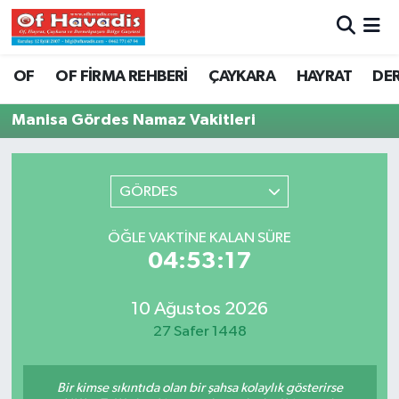
Trabzon Nöbetçi Eczaneler
OF
OF FİRMA REHBERİ
ÇAYKARA
HAYRAT
DE
Trabzon Hava Durumu
Manisa Gördes Namaz Vakitleri
Trabzon Namaz Vakitleri
GÖRDES
Trabzon Trafik Yoğunluk Haritası
ÖĞLE VAKTINE KALAN SÜRE
Süper Lig Puan Durumu ve Fikstür
04:53:17
Tüm Manşetler
10 Ağustos 2026
27 Safer 1448
Son Dakika Haberleri
Haber Arşivi
Bir kimse sıkıntıda olan bir şahsa kolaylık gösterirse