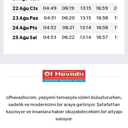
22 Ağu Cts
04:49
06:19
13:15
16:59
20:00
23 Ağu Paz
04:51
06:20
13:15
16:58
19:59
24 Ağu Pts
04:52
06:21
13:14
16:58
19:58
25 Ağu Sal
04:53
06:22
13:14
16:57
19:56
ofhavadiscom, yepyeni temasıyla sizleri buluştururken,
sadelik ve modernizmi bir araya getiriyor. Şatafattan
kaçınıyor ve insanlara haber okuyabilecekleri bir altyapı
sunuyor.