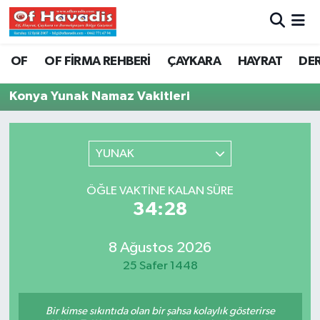
Trabzon Nöbetçi Eczaneler
OF
OF FİRMA REHBERİ
ÇAYKARA
HAYRAT
DE
Trabzon Hava Durumu
Konya Yunak Namaz Vakitleri
Trabzon Namaz Vakitleri
YUNAK
Trabzon Trafik Yoğunluk Haritası
ÖĞLE VAKTINE KALAN SÜRE
Süper Lig Puan Durumu ve Fikstür
34:28
Tüm Manşetler
8 Ağustos 2026
25 Safer 1448
Son Dakika Haberleri
Haber Arşivi
Bir kimse sıkıntıda olan bir şahsa kolaylık gösterirse