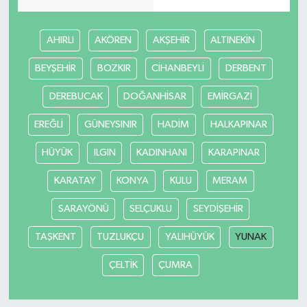
AHIRLI
AKÖREN
AKŞEHİR
ALTINEKİN
BEYŞEHİR
BOZKIR
CİHANBEYLİ
DERBENT
DEREBUCAK
DOĞANHİSAR
EMİRGAZİ
EREĞLİ
GÜNEYSINIR
HADİM
HALKAPINAR
HÜYÜK
ILGIN
KADINHANI
KARAPINAR
KARATAY
KONYA
KULU
MERAM
SARAYÖNÜ
SELÇUKLU
SEYDİŞEHİR
TAŞKENT
TUZLUKÇU
YALIHÜYÜK
YUNAK
ÇELTİK
ÇUMRA