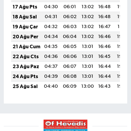
17 Ağu Pts
04:30
06:01
13:02
16:48
19:53
18 Ağu Sal
04:31
06:02
13:02
16:48
19:52
19 Ağu Çar
04:32
06:03
13:02
16:47
19:51
20 Ağu Per
04:34
06:04
13:02
16:46
19:49
21 Ağu Cum
04:35
06:05
13:01
16:46
19:48
22 Ağu Cts
04:36
06:06
13:01
16:45
19:46
23 Ağu Paz
04:37
06:07
13:01
16:44
19:45
24 Ağu Pts
04:39
06:08
13:01
16:44
19:44
25 Ağu Sal
04:40
06:09
13:00
16:43
19:42