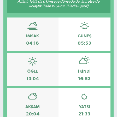
Allâhü Teâlâ da o kimseye dünyada da, âhirette de
kolaylık ihsân buyurur. (Hadis-i şerif)
İMSAK
GÜNEŞ
04:18
05:53
ÖĞLE
İKINDI
13:04
16:53
AKŞAM
YATSI
20:04
21:33