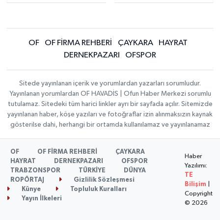
OF
OF FİRMA REHBERİ
ÇAYKARA
HAYRAT
DERNEKPAZARI
OFSPOR
Sitede yayınlanan içerik ve yorumlardan yazarları sorumludur.
Yayınlanan yorumlardan OF HAVADİS | Ofun Haber Merkezi sorumlu
tutulamaz. Sitedeki tüm harici linkler ayrı bir sayfada açılır. Sitemizde
yayınlanan haber, köşe yazıları ve fotoğraflar izin alınmaksızın kaynak
gösterilse dahi, herhangi bir ortamda kullanılamaz ve yayınlanamaz
OF
OF FİRMA REHBERİ
ÇAYKARA
Haber
HAYRAT
DERNEKPAZARI
OFSPOR
Yazılımı:
TRABZONSPOR
TÜRKİYE
DÜNYA
TE
ROPÖRTAJ
Gizlilik Sözleşmesi
Bilişim
|
Künye
Topluluk Kuralları
Copyright
Yayın İlkeleri
© 2026