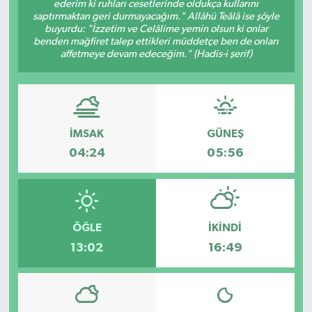
ederim ki ruhları cesetlerinde oldukça kullarını
saptırmaktan geri durmayacağım." Allâhü Teâlâ ise şöyle
buyurdu: "İzzetim ve Celâlime yemin olsun ki onlar
benden mağfiret talep ettikleri müddetçe ben de onları
affetmeye devam edeceğim." (Hadis-i şerif)
İMSAK
GÜNEŞ
04:24
05:56
ÖĞLE
İKINDI
13:02
16:49