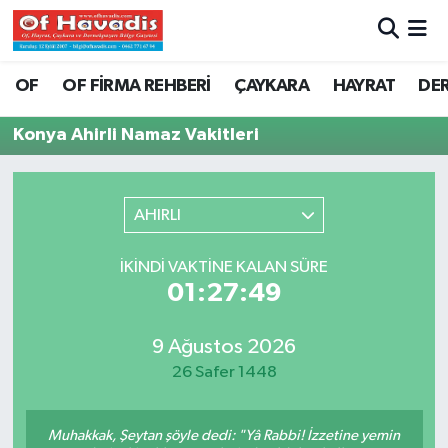
Trabzon Nöbetçi Eczaneler
OF
OF FİRMA REHBERİ
ÇAYKARA
HAYRAT
DE
Trabzon Hava Durumu
Konya Ahirli Namaz Vakitleri
Trabzon Namaz Vakitleri
AHIRLI
Trabzon Trafik Yoğunluk Haritası
İKINDI VAKTINE KALAN SÜRE
Süper Lig Puan Durumu ve Fikstür
01:27:49
Tüm Manşetler
9 Ağustos 2026
26 Safer 1448
Son Dakika Haberleri
Haber Arşivi
Muhakkak, Şeytan şöyle dedi: "Yâ Rabbi! İzzetine yemin