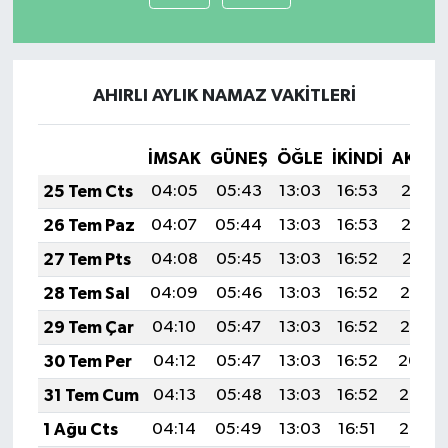
AHIRLI AYLIK NAMAZ VAKITLERI
İMSAK
GÜNEŞ
ÖĞLE
İKINDI
AKŞA
25 Tem Cts
04:05
05:43
13:03
16:53
20:13
26 Tem Paz
04:07
05:44
13:03
16:53
20:12
27 Tem Pts
04:08
05:45
13:03
16:52
20:11
28 Tem Sal
04:09
05:46
13:03
16:52
20:10
29 Tem Çar
04:10
05:47
13:03
16:52
20:10
30 Tem Per
04:12
05:47
13:03
16:52
20:09
31 Tem Cum
04:13
05:48
13:03
16:52
20:08
1 Ağu Cts
04:14
05:49
13:03
16:51
20:07