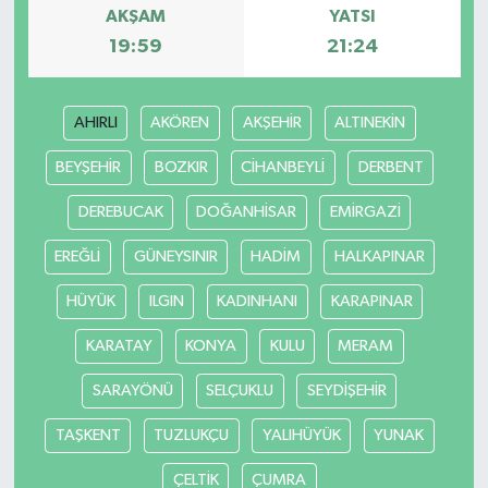
AKŞAM
YATSI
19:59
21:24
AHIRLI
AKÖREN
AKŞEHİR
ALTINEKİN
BEYŞEHİR
BOZKIR
CİHANBEYLİ
DERBENT
DEREBUCAK
DOĞANHİSAR
EMİRGAZİ
EREĞLİ
GÜNEYSINIR
HADİM
HALKAPINAR
HÜYÜK
ILGIN
KADINHANI
KARAPINAR
KARATAY
KONYA
KULU
MERAM
SARAYÖNÜ
SELÇUKLU
SEYDİŞEHİR
TAŞKENT
TUZLUKÇU
YALIHÜYÜK
YUNAK
ÇELTİK
ÇUMRA