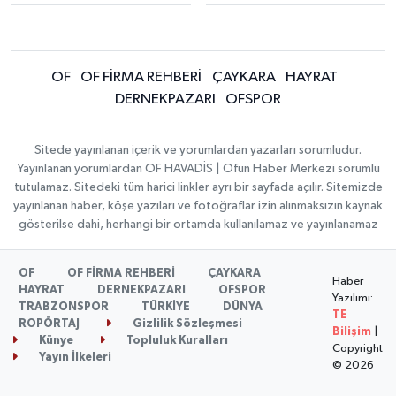
OF
OF FİRMA REHBERİ
ÇAYKARA
HAYRAT
DERNEKPAZARI
OFSPOR
Sitede yayınlanan içerik ve yorumlardan yazarları sorumludur.
Yayınlanan yorumlardan OF HAVADİS | Ofun Haber Merkezi sorumlu
tutulamaz. Sitedeki tüm harici linkler ayrı bir sayfada açılır. Sitemizde
yayınlanan haber, köşe yazıları ve fotoğraflar izin alınmaksızın kaynak
gösterilse dahi, herhangi bir ortamda kullanılamaz ve yayınlanamaz
OF
OF FİRMA REHBERİ
ÇAYKARA
Haber
HAYRAT
DERNEKPAZARI
OFSPOR
Yazılımı:
TRABZONSPOR
TÜRKİYE
DÜNYA
TE
ROPÖRTAJ
Gizlilik Sözleşmesi
Bilişim
|
Künye
Topluluk Kuralları
Copyright
Yayın İlkeleri
© 2026