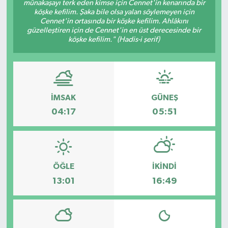
münakaşayı terk eden kimse için Cennet'in kenarında bir
köşke kefilim. Şaka bile olsa yalan söylemeyen için
Cennet'in ortasında bir köşke kefilim. Ahlâkını
güzelleştiren için de Cennet'in en üst derecesinde bir
köşke kefilim." (Hadis-i şerif)
İMSAK
GÜNEŞ
04:17
05:51
ÖĞLE
İKINDI
13:01
16:49