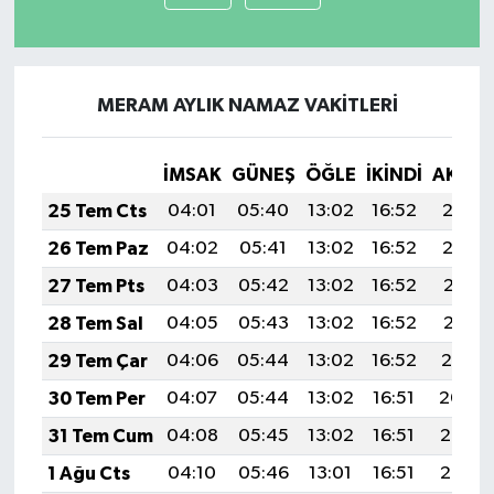
MERAM AYLIK NAMAZ VAKITLERI
İMSAK
GÜNEŞ
ÖĞLE
İKINDI
AKŞA
25 Tem Cts
04:01
05:40
13:02
16:52
20:13
26 Tem Paz
04:02
05:41
13:02
16:52
20:12
27 Tem Pts
04:03
05:42
13:02
16:52
20:11
28 Tem Sal
04:05
05:43
13:02
16:52
20:11
29 Tem Çar
04:06
05:44
13:02
16:52
20:10
30 Tem Per
04:07
05:44
13:02
16:51
20:09
31 Tem Cum
04:08
05:45
13:02
16:51
20:08
1 Ağu Cts
04:10
05:46
13:01
16:51
20:07