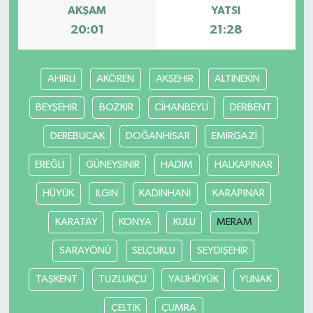
AKŞAM
YATSI
20:01
21:28
AHIRLI
AKÖREN
AKŞEHİR
ALTINEKİN
BEYŞEHİR
BOZKIR
CİHANBEYLİ
DERBENT
DEREBUCAK
DOĞANHİSAR
EMİRGAZİ
EREĞLİ
GÜNEYSINIR
HADİM
HALKAPINAR
HÜYÜK
ILGIN
KADINHANI
KARAPINAR
KARATAY
KONYA
KULU
MERAM
SARAYÖNÜ
SELÇUKLU
SEYDİŞEHİR
TAŞKENT
TUZLUKÇU
YALIHÜYÜK
YUNAK
ÇELTİK
ÇUMRA