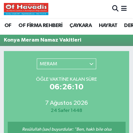
Trabzon Nöbetçi Eczaneler
OF
OF FİRMA REHBERİ
ÇAYKARA
HAYRAT
DE
Trabzon Hava Durumu
Konya Meram Namaz Vakitleri
Trabzon Namaz Vakitleri
MERAM
Trabzon Trafik Yoğunluk Haritası
ÖĞLE VAKTINE KALAN SÜRE
Süper Lig Puan Durumu ve Fikstür
06:26:10
Tüm Manşetler
7 Ağustos 2026
24 Safer 1448
Son Dakika Haberleri
Haber Arşivi
Resûlullah (sav) buyurdular: "Ben, haklı bile olsa