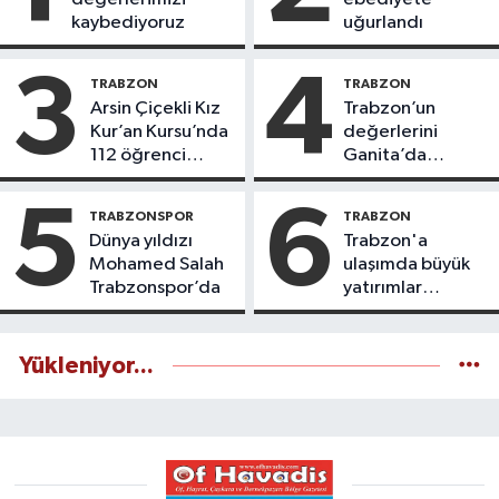
kaybediyoruz
uğurlandı
3
4
TRABZON
TRABZON
Arsin Çiçekli Kız
Trabzon’un
Kur’an Kursu’nda
değerlerini
112 öğrenci
Ganita’da
icazet aldı
yaşatıyoruz
5
6
TRABZONSPOR
TRABZON
Dünya yıldızı
Trabzon'a
Mohamed Salah
ulaşımda büyük
Trabzonspor’da
yatırımlar
yapılıyor
Yükleniyor...