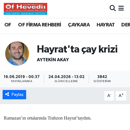
Trabzon Nöbetçi Eczaneler
OF
OF FİRMA REHBERİ
ÇAYKARA
HAYRAT
DE
Trabzon Hava Durumu
Hayrat'ta çay krizi
Trabzon Namaz Vakitleri
AYTEKIN AKAY
Trabzon Trafik Yoğunluk Haritası
16.06.2019 - 00:37
24.04.2026 - 13:02
3842
Süper Lig Puan Durumu ve Fikstür
YAYINLANMA
GÜNCELLEME
GÖSTERIM
Paylaş
-
+
Tüm Manşetler
A
A
Son Dakika Haberleri
Ramazan’ın ortalarında Trabzon Hayrat’taydım.
Haber Arşivi