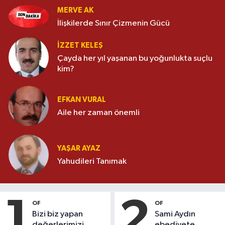
MERVE AK
İlişkilerde Sınır Çizmenin Gücü
İZZET KELEŞ
Çayda her yıl yaşanan bu yoğunlukta suçlu
kim?
EFKAN VURAL
Aile her zaman önemli
YAŞAR AYAZ
Yahudileri Tanımak
1
2
OF
OF
Bizi biz yapan
Sami Aydın
değerlerimizi
ebediyete