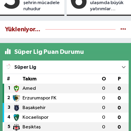
şehrin mücadele
ulaşımda büyük
ruhudur
yatırımlar
yapılıyor
Yükleniyor...
Süper Lig Puan Durumu
Süper Lig
#
Takım
O
P
1
Amed
0
0
2
Erzurumspor FK
0
0
3
Başakşehir
0
0
4
Kocaelispor
0
0
5
Beşiktaş
0
0