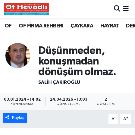
Trabzon Nöbetçi Eczaneler
OF
OF FİRMA REHBERİ
ÇAYKARA
HAYRAT
DE
Trabzon Hava Durumu
Düşünmeden,
Trabzon Namaz Vakitleri
konuşmadan
Trabzon Trafik Yoğunluk Haritası
dönüşüm olmaz.
SALIH ÇAKIROĞLU
Süper Lig Puan Durumu ve Fikstür
Tüm Manşetler
03.01.2024 - 14:02
24.04.2026 - 13:03
2
YAYINLANMA
GÜNCELLEME
GÖSTERIM
Son Dakika Haberleri
Paylaş
-
+
A
A
Haber Arşivi