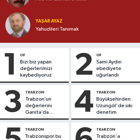
YAŞAR AYAZ
Yahudileri Tanımak
1
2
OF
OF
Bizi biz yapan
Sami Aydın
değerlerimizi
ebediyete
kaybediyoruz
uğurlandı
3
4
TRABZON
TRABZON
Trabzon’un
Büyükşehirden
değerlerini
Uzungöl'de sıkı
Ganita’da
denetim
yaşatıyoruz
5
6
TRABZON
TRABZON
Trabzonspor bu
Trabzon'a