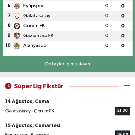
6
Eyüpspor
0
0
7
Galatasaray
0
0
8
Çorum FK
0
0
9
Gaziantep FK
0
0
10
Alanyaspor
0
0
Detaylar için tıklayın
Süper Lig Fikstür
14 Ağustos, Cuma
Galatasaray - Çorum FK
21:30
15 Ağustos, Cumartesi
Konyaspor - Rizespor
19:00