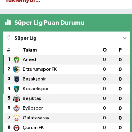
Yükleniyor...
Süper Lig Puan Durumu
Süper Lig
#
Takım
O
P
1
Amed
0
0
2
Erzurumspor FK
0
0
3
Başakşehir
0
0
4
Kocaelispor
0
0
5
Beşiktaş
0
0
6
Eyüpspor
0
0
7
Galatasaray
0
0
8
Çorum FK
0
0