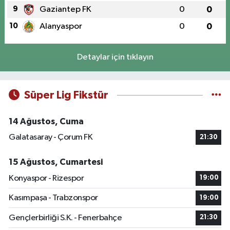
9
Gaziantep FK
0
0
10
Alanyaspor
0
0
Detaylar için tıklayın
Süper Lig Fikstür
14 Ağustos, Cuma
Galatasaray - Çorum FK
21:30
15 Ağustos, Cumartesi
Konyaspor - Rizespor
19:00
Kasımpaşa - Trabzonspor
19:00
Gençlerbirliği S.K. - Fenerbahçe
21:30