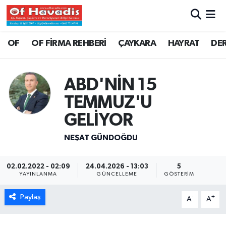
Trabzon Nöbetçi Eczaneler
OF
OF FİRMA REHBERİ
ÇAYKARA
HAYRAT
DE
Trabzon Hava Durumu
ABD'NİN 15
Trabzon Namaz Vakitleri
TEMMUZ'U
Trabzon Trafik Yoğunluk Haritası
GELİYOR
NEŞAT GÜNDOĞDU
Süper Lig Puan Durumu ve Fikstür
Tüm Manşetler
02.02.2022 - 02:09
24.04.2026 - 13:03
5
YAYINLANMA
GÜNCELLEME
GÖSTERIM
Son Dakika Haberleri
Paylaş
-
+
A
A
Haber Arşivi