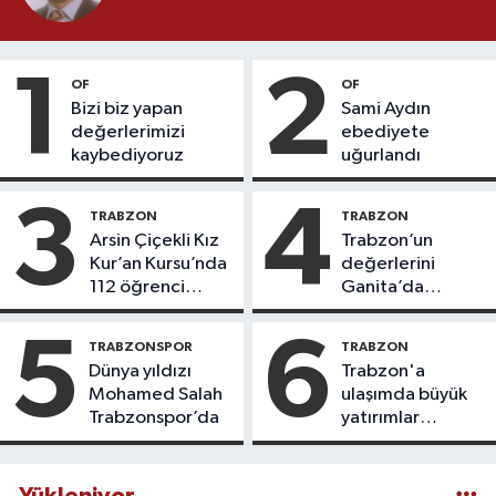
1
2
OF
OF
Bizi biz yapan
Sami Aydın
değerlerimizi
ebediyete
kaybediyoruz
uğurlandı
3
4
TRABZON
TRABZON
Arsin Çiçekli Kız
Trabzon’un
Kur’an Kursu’nda
değerlerini
112 öğrenci
Ganita’da
icazet aldı
yaşatıyoruz
5
6
TRABZONSPOR
TRABZON
Dünya yıldızı
Trabzon'a
Mohamed Salah
ulaşımda büyük
Trabzonspor’da
yatırımlar
yapılıyor