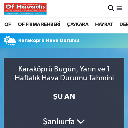
Trabzon Nöbetçi Eczaneler
OF
OF FİRMA REHBERİ
ÇAYKARA
HAYRAT
DE
Trabzon Hava Durumu
Karaköprü Hava Durumu
Trabzon Namaz Vakitleri
Trabzon Trafik Yoğunluk Haritası
Karaköprü Bugün, Yarın ve 1
Haftalık Hava Durumu Tahmini
Süper Lig Puan Durumu ve Fikstür
Tüm Manşetler
ŞU AN
Son Dakika Haberleri
Şanlıurfa
Haber Arşivi