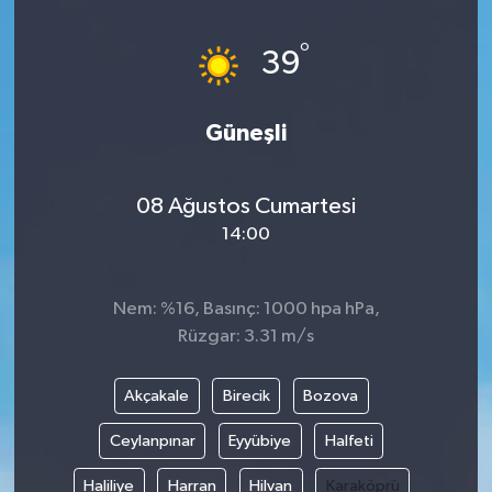
°
39
Güneşli
08 Ağustos Cumartesi
14:00
Nem: %16, Basınç: 1000 hpa hPa,
Rüzgar: 3.31 m/s
Akçakale
Birecik
Bozova
Ceylanpınar
Eyyübiye
Halfeti
Haliliye
Harran
Hilvan
Karaköprü