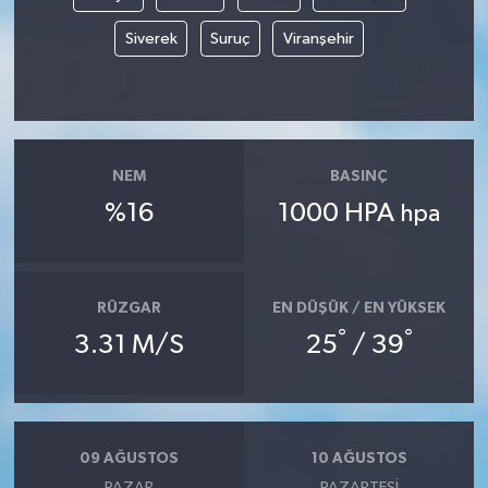
Siverek
Suruç
Viranşehir
NEM
BASINÇ
%16
1000 HPA
hpa
RÜZGAR
EN DÜŞÜK / EN YÜKSEK
°
°
3.31 M/S
25
/ 39
09 AĞUSTOS
10 AĞUSTOS
PAZAR
PAZARTESI