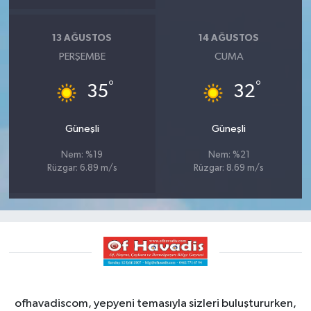
13 AĞUSTOS
14 AĞUSTOS
PERŞEMBE
CUMA
°
°
35
32
Güneşli
Güneşli
Nem: %19
Nem: %21
Rüzgar: 6.89 m/s
Rüzgar: 8.69 m/s
ofhavadiscom, yepyeni temasıyla sizleri buluştururken,