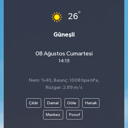
°
26
Güneşli
08 Ağustos Cumartesi
14:15
Nem: %40, Basınç: 1008 hpa hPa,
Rüzgar: 2.89 m/s
Çıldır
Damal
Göle
Hanak
Merkez
Posof