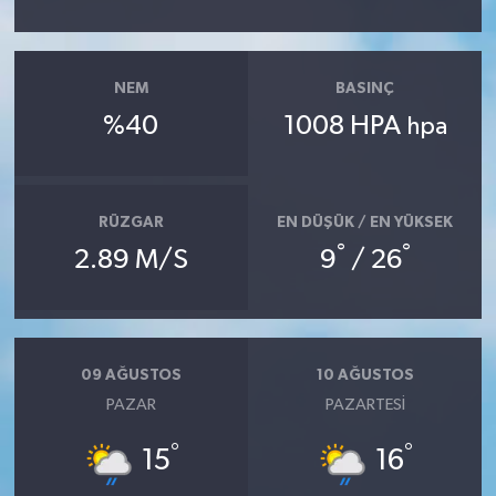
NEM
BASINÇ
%40
1008 HPA
hpa
RÜZGAR
EN DÜŞÜK / EN YÜKSEK
°
°
2.89 M/S
9
/ 26
09 AĞUSTOS
10 AĞUSTOS
PAZAR
PAZARTESI
°
°
15
16