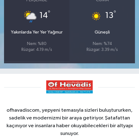
°
°
14
13
Yakınlarda Yer Yer Yağmur
Güneşli
Nem: %80
Nem: %74
Rüzgar: 4.19 m/s
Rüzgar: 3.39 m/s
ofhavadiscom, yepyeni temasıyla sizleri buluştururken,
sadelik ve modernizmi bir araya getiriyor. Şatafattan
kaçınıyor ve insanlara haber okuyabilecekleri bir altyapı
sunuyor.