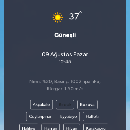
°
37
Güneşli
09 Ağustos Pazar
12:45
Nem: %20, Basınç: 1002 hpa hPa,
Rüzgar: 1.50 m/s
Akçakale
Birecik
Bozova
Ceylanpınar
Eyyübiye
Halfeti
Haliliye
Harran
Hilvan
Karaköprü