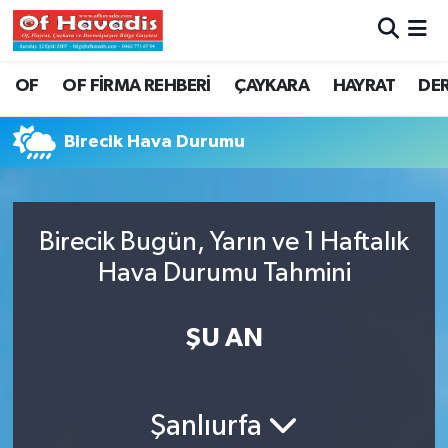
Trabzon Nöbetçi Eczaneler
OF
OF FİRMA REHBERİ
ÇAYKARA
HAYRAT
DE
Trabzon Hava Durumu
Birecik Hava Durumu
Trabzon Namaz Vakitleri
Trabzon Trafik Yoğunluk Haritası
Birecik Bugün, Yarın ve 1 Haftalık
Hava Durumu Tahmini
Süper Lig Puan Durumu ve Fikstür
Tüm Manşetler
ŞU AN
Son Dakika Haberleri
Şanlıurfa
Haber Arşivi