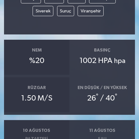
Siverek
Suruç
Viranşehir
NEM
BASINÇ
%20
1002 HPA
hpa
RÜZGAR
EN DÜŞÜK / EN YÜKSEK
°
°
1.50 M/S
26
/ 40
10 AĞUSTOS
11 AĞUSTOS
PAZARTESI
SALI