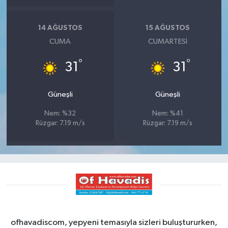
14 AĞUSTOS
15 AĞUSTOS
CUMA
CUMARTESI
°
°
31
31
Güneşli
Güneşli
Nem: %32
Nem: %41
Rüzgar: 7.19 m/s
Rüzgar: 7.19 m/s
ofhavadiscom, yepyeni temasıyla sizleri buluştururken,