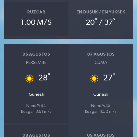
RÜZGAR
EN DÜŞÜK / EN YÜKSEK
°
°
1.00 M/S
20
/ 37
06 AĞUSTOS
07 AĞUSTOS
PERŞEMBE
CUMA
°
°
28
27
Güneşli
Güneşli
Nem: %44
Nem: %45
Rüzgar: 3.61 m/s
Rüzgar: 4.50 m/s
08 AĞUSTOS
09 AĞUSTOS