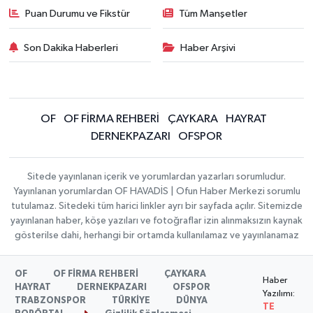
Puan Durumu ve Fikstür
Tüm Manşetler
Son Dakika Haberleri
Haber Arşivi
OF
OF FİRMA REHBERİ
ÇAYKARA
HAYRAT
DERNEKPAZARI
OFSPOR
Sitede yayınlanan içerik ve yorumlardan yazarları sorumludur.
Yayınlanan yorumlardan OF HAVADİS | Ofun Haber Merkezi sorumlu
tutulamaz. Sitedeki tüm harici linkler ayrı bir sayfada açılır. Sitemizde
yayınlanan haber, köşe yazıları ve fotoğraflar izin alınmaksızın kaynak
gösterilse dahi, herhangi bir ortamda kullanılamaz ve yayınlanamaz
OF
OF FİRMA REHBERİ
ÇAYKARA
Haber
HAYRAT
DERNEKPAZARI
OFSPOR
Yazılımı:
TRABZONSPOR
TÜRKİYE
DÜNYA
TE