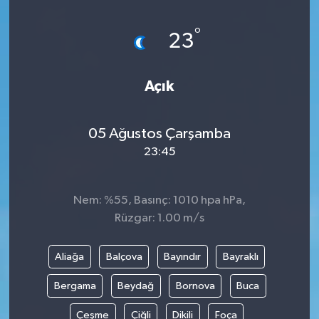
°
23
Açık
05 Ağustos Çarşamba
23:45
Nem: %55, Basınç: 1010 hpa hPa,
Rüzgar: 1.00 m/s
Aliağa
Balçova
Bayındır
Bayraklı
Bergama
Beydağ
Bornova
Buca
Çeşme
Çiğli
Dikili
Foça