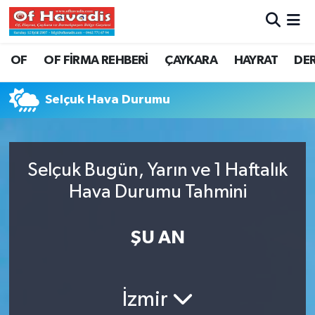
Trabzon Nöbetçi Eczaneler
OF
OF FİRMA REHBERİ
ÇAYKARA
HAYRAT
DE
Trabzon Hava Durumu
Selçuk Hava Durumu
Trabzon Namaz Vakitleri
Trabzon Trafik Yoğunluk Haritası
Selçuk Bugün, Yarın ve 1 Haftalık
Hava Durumu Tahmini
Süper Lig Puan Durumu ve Fikstür
Tüm Manşetler
ŞU AN
Son Dakika Haberleri
İzmir
Haber Arşivi