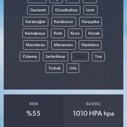
Gaziemir
Güzelbahçe
İzmir
Karabağlar
Karaburun
Karşıyaka
Kemalpaşa
Kınık
Kiraz
Konak
Menderes
Menemen
Narlıdere
Ödemiş
Seferihisar
Selçuk
Tire
Torbalı
Urla
NEM
BASINÇ
%55
1010 HPA
hpa