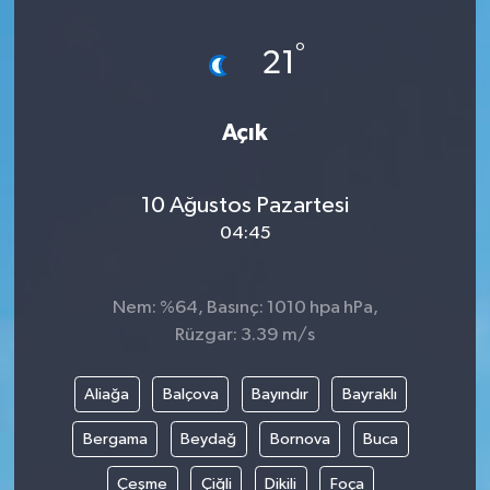
°
21
Açık
10 Ağustos Pazartesi
04:45
Nem: %64, Basınç: 1010 hpa hPa,
Rüzgar: 3.39 m/s
Aliağa
Balçova
Bayındır
Bayraklı
Bergama
Beydağ
Bornova
Buca
Çeşme
Çiğli
Dikili
Foça