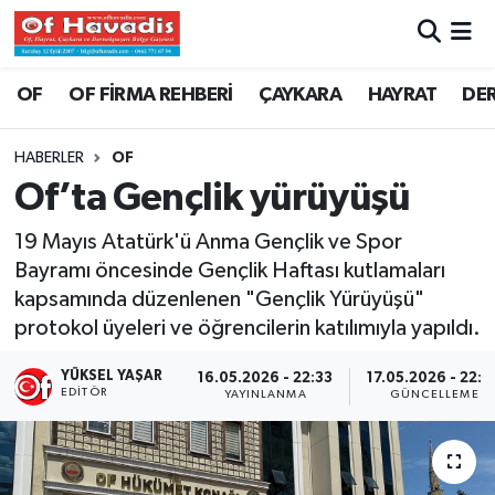
Trabzon Nöbetçi Eczaneler
OF
OF FİRMA REHBERİ
ÇAYKARA
HAYRAT
DE
Trabzon Hava Durumu
HABERLER
OF
Of’ta Gençlik yürüyüşü
Trabzon Namaz Vakitleri
19 Mayıs Atatürk'ü Anma Gençlik ve Spor
Trabzon Trafik Yoğunluk Haritası
Bayramı öncesinde Gençlik Haftası kutlamaları
kapsamında düzenlenen "Gençlik Yürüyüşü"
Süper Lig Puan Durumu ve Fikstür
protokol üyeleri ve öğrencilerin katılımıyla yapıldı.
Tüm Manşetler
YÜKSEL YAŞAR
16.05.2026 - 22:33
17.05.2026 - 22:4
EDITÖR
YAYINLANMA
GÜNCELLEME
Son Dakika Haberleri
Haber Arşivi