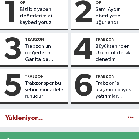
1
2
OF
OF
Bizi biz yapan
Sami Aydın
değerlerimizi
ebediyete
kaybediyoruz
uğurlandı
3
4
TRABZON
TRABZON
Trabzon’un
Büyükşehirden
değerlerini
Uzungöl'de sıkı
Ganita’da
denetim
yaşatıyoruz
5
6
TRABZON
TRABZON
Trabzonspor bu
Trabzon'a
şehrin mücadele
ulaşımda büyük
ruhudur
yatırımlar
yapılıyor
Yükleniyor...