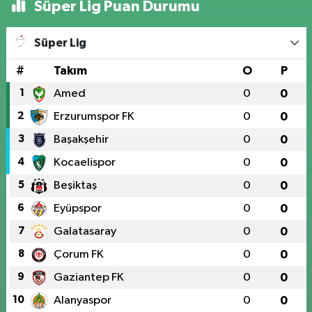
Süper Lig Puan Durumu
Süper Lig
#
Takım
O
P
1
Amed
0
0
2
Erzurumspor FK
0
0
3
Başakşehir
0
0
4
Kocaelispor
0
0
5
Beşiktaş
0
0
6
Eyüpspor
0
0
7
Galatasaray
0
0
8
Çorum FK
0
0
9
Gaziantep FK
0
0
10
Alanyaspor
0
0