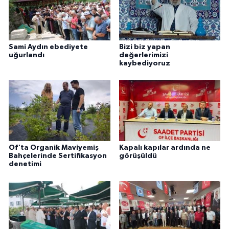
Sami Aydın ebediyete
Bizi biz yapan
uğurlandı
değerlerimizi
kaybediyoruz
Of'ta Organik Maviyemiş
Kapalı kapılar ardında ne
Bahçelerinde Sertifikasyon
görüşüldü
denetimi