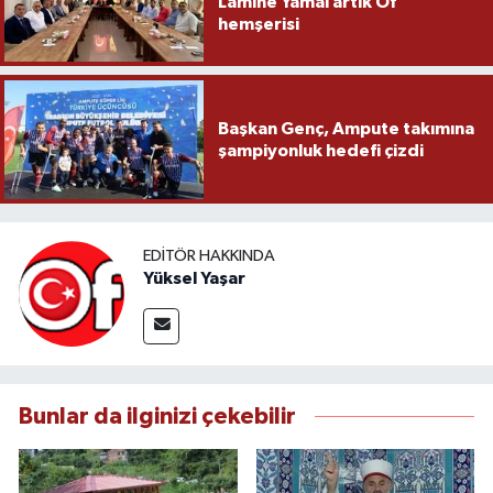
Lamine Yamal artık Of
hemşerisi
Başkan Genç, Ampute takımına
şampiyonluk hedefi çizdi
EDITÖR HAKKINDA
Yüksel Yaşar
Bunlar da ilginizi çekebilir