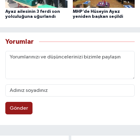
Ayaz ailesinin 3 ferdi son
MHP’de Hüseyin Ayaz
yolculuğuna uğurlandı
yeniden başkan seçildi
Yorumlar
Gönder