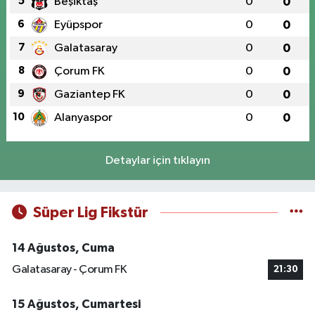
5
Beşiktaş
0
0
6
Eyüpspor
0
0
7
Galatasaray
0
0
8
Çorum FK
0
0
9
Gaziantep FK
0
0
10
Alanyaspor
0
0
Detaylar için tıklayın
Süper Lig Fikstür
14 Ağustos, Cuma
Galatasaray - Çorum FK
21:30
15 Ağustos, Cumartesi