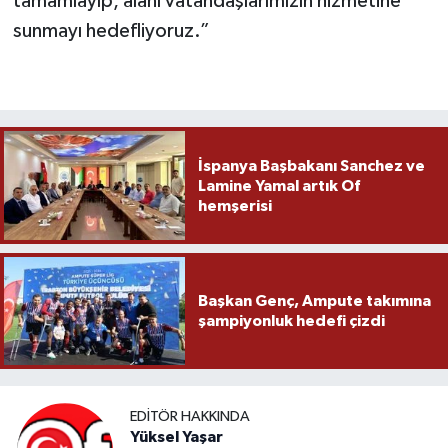
tamamlayıp, alanı vatandaşlarımızın hizmetine
sunmayı hedefliyoruz.”
İspanya Başbakanı Sanchez ve
Lamine Yamal artık Of
hemşerisi
Başkan Genç, Ampute takımına
şampiyonluk hedefi çizdi
EDITÖR HAKKINDA
Yüksel Yaşar