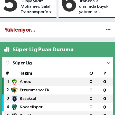
5
6
Dünya yıldızı
Trabzon'a
Mohamed Salah
ulaşımda büyük
Trabzonspor’da
yatırımlar
yapılıyor
Yükleniyor...
Süper Lig Puan Durumu
Süper Lig
#
Takım
O
P
1
Amed
0
0
2
Erzurumspor FK
0
0
3
Başakşehir
0
0
4
Kocaelispor
0
0