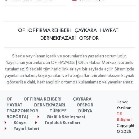
OF
OF FİRMA REHBERİ
ÇAYKARA
HAYRAT
DERNEKPAZARI
OFSPOR
Sitede yayınlanan içerik ve yorumlardan yazarları sorumludur.
Yayınlanan yorumlardan OF HAVADİS | Ofun Haber Merkezi sorumlu
tutulamaz. Sitedeki tüm harici linkler ayrı bir sayfada açılır. Sitemizde
yayınlanan haber, köşe yazıları ve fotoğraflar izin alınmaksızın kaynak
gösterilse dahi, herhangi bir ortamda kullanılamaz ve yayınlanamaz
OF
OF FİRMA REHBERİ
ÇAYKARA
Haber
HAYRAT
DERNEKPAZARI
OFSPOR
Yazılımı:
TRABZONSPOR
TÜRKİYE
DÜNYA
TE
ROPÖRTAJ
Gizlilik Sözleşmesi
Bilişim
|
Künye
Topluluk Kuralları
Copyright
Yayın İlkeleri
© 2026