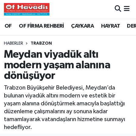
Trabzon Nöbetçi Eczaneler
OF
OF FİRMA REHBERİ
ÇAYKARA
HAYRAT
DE
Trabzon Hava Durumu
HABERLER
TRABZON
Meydan viyadük altı
Trabzon Namaz Vakitleri
modern yaşam alanına
Trabzon Trafik Yoğunluk Haritası
dönüşüyor
Süper Lig Puan Durumu ve Fikstür
Trabzon Büyükşehir Belediyesi, Meydan’da
bulunan viyadük altını modern ve estetik bir
Tüm Manşetler
yaşam alanına dönüştürmek amacıyla başlattığı
düzenleme çalışmalarını ay sonuna kadar
Son Dakika Haberleri
tamamlayarak vatandaşların hizmetine sunmayı
hedefliyor.
Haber Arşivi