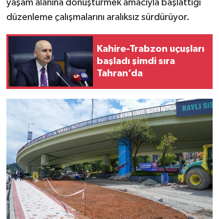
yaşam alanına dönüştürmek amacıyla başlattığı
düzenleme çalışmalarını aralıksız sürdürüyor.
Kahire-Trabzon uçuşları
başladı şimdi sıra
Tahran’da