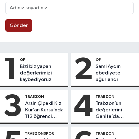
Gönder
1
2
OF
OF
Bizi biz yapan
Sami Aydın
değerlerimizi
ebediyete
kaybediyoruz
uğurlandı
3
4
TRABZON
TRABZON
Arsin Çiçekli Kız
Trabzon’un
Kur’an Kursu’nda
değerlerini
112 öğrenci
Ganita’da
icazet aldı
yaşatıyoruz
TRABZONSPOR
TRABZON