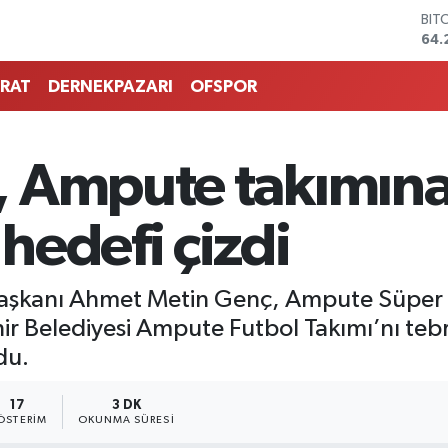
DO
47,
EU
55,
RAT
DERNEKPAZARI
OFSPOR
STE
64,
GRA
651
, Ampute takımın
BİS
13.
BIT
hedefi çizdi
64.
aşkanı Ahmet Metin Genç, Ampute Süper L
Belediyesi Ampute Futbol Takımı’nı tebri
du.
17
3 DK
ÖSTERIM
OKUNMA SÜRESI