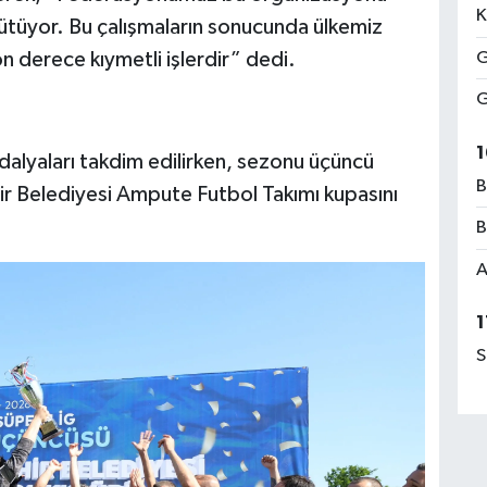
K
rütüyor. Bu çalışmaların sonucunda ülkemiz
 derece kıymetli işlerdir” dedi.
G
G
1
alyaları takdim edilirken, sezonu üçüncü
B
r Belediyesi Ampute Futbol Takımı kupasını
B
A
1
S