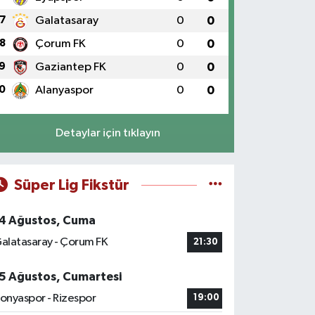
7
Galatasaray
0
0
8
Çorum FK
0
0
9
Gaziantep FK
0
0
0
Alanyaspor
0
0
Detaylar için tıklayın
Süper Lig Fikstür
4 Ağustos, Cuma
alatasaray - Çorum FK
21:30
5 Ağustos, Cumartesi
onyaspor - Rizespor
19:00