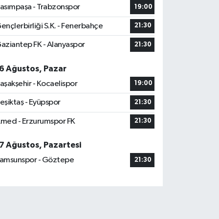
asımpaşa - Trabzonspor
19:00
ençlerbirliği S.K. - Fenerbahçe
21:30
aziantep FK - Alanyaspor
21:30
6 Ağustos, Pazar
aşakşehir - Kocaelispor
19:00
eşiktaş - Eyüpspor
21:30
med - Erzurumspor FK
21:30
7 Ağustos, Pazartesi
amsunspor - Göztepe
21:30