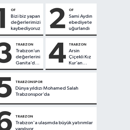
1
2
OF
OF
Bizi biz yapan
Sami Aydın
değerlerimizi
ebediyete
kaybediyoruz
uğurlandı
3
4
TRABZON
TRABZON
Trabzon’un
Arsin
değerlerini
Çiçekli Kız
Ganita’da
Kur’an
yaşatıyoruz
Kursu’nda
112 öğrenci
5
icazet aldı
TRABZONSPOR
Dünya yıldızı Mohamed Salah
Trabzonspor’da
6
TRABZON
Trabzon'a ulaşımda büyük yatırımlar
yapılıyor