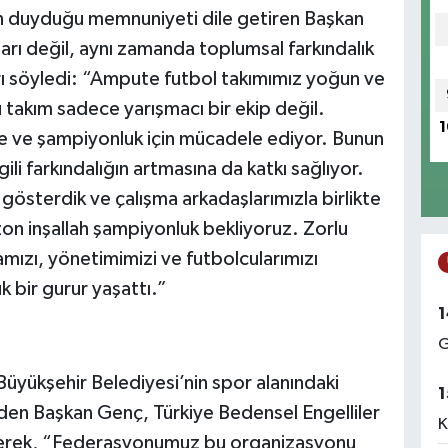
 duyduğu memnuniyeti dile getiren Başkan
arı değil, aynı zamanda toplumsal farkındalık
rı söyledi: “Ampute futbol takımımız yoğun ve
bu takım sadece yarışmacı bir ekip değil.
1
ce ve şampiyonluk için mücadele ediyor. Bunun
ili farkındalığın artmasına da katkı sağlıyor.
 gösterdik ve çalışma arkadaşlarımızla birlikte
zon inşallah şampiyonluk bekliyoruz. Zorlu
mızı, yönetimimizi ve futbolcularımızı
k bir gurur yaşattı.”
1
G
Büyükşehir Belediyesi’nin spor alanındaki
1
den Başkan Genç, Türkiye Bedensel Engelliler
K
erek, “Federasyonumuz bu organizasyonu