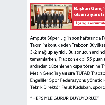
Başkan Genç’t
olsun ziyareti
İçeriği Görüntül
Ampute Süper Lig’in son haftasında 
Takımı’nı konuk eden Trabzon Büyükşe
3-2 mağlup ayrıldı. Bu sonucun ardından
tamamlarken, Trabzon ekibi 55 puanla 
ardından düzenlenen kupa törenine T
Metin Genç’in yanı sıra TÜFAD Trabzo
Engelliler Spor Federasyonu yönetic
Teknik Direktör Faruk Kuduban, sporcu
“HEPSİYLE GURUR DUYUYORUZ”