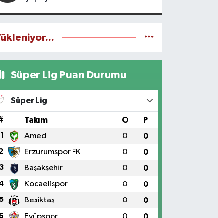
ükleniyor...
Süper Lig Puan Durumu
Süper Lig
#
Takım
O
P
1
Amed
0
0
2
Erzurumspor FK
0
0
3
Başakşehir
0
0
4
Kocaelispor
0
0
5
Beşiktaş
0
0
6
Eyüpspor
0
0