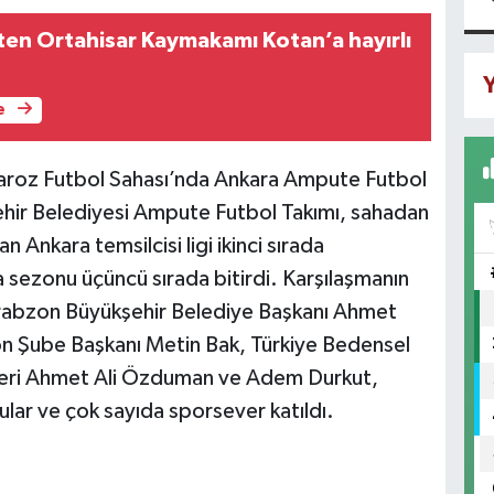
en Ortahisar Kaymakamı Kotan’a hayırlı
Y
e
Faroz Futbol Sahası’nda Ankara Ampute Futbol
hir Belediyesi Ampute Futbol Takımı, sahadan
 Ankara temsilcisi ligi ikinci sırada
sezonu üçüncü sırada bitirdi. Karşılaşmanın
rabzon Büyükşehir Belediye Başkanı Ahmet
n Şube Başkanı Metin Bak, Türkiye Bedensel
ileri Ahmet Ali Özduman ve Adem Durkut,
lar ve çok sayıda sporsever katıldı.