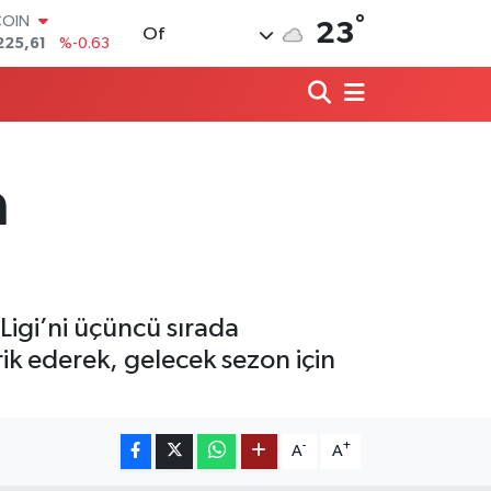
°
LAR
23
Of
7143
%0.16
RO
0317
%-0.02
RLİN
2463
%0.07
M ALTIN
0.40
%0.45
a
T100
799
%70
COIN
225,61
%-0.63
igi’ni üçüncü sırada
k ederek, gelecek sezon için
-
+
A
A