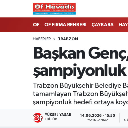
Trabzon Nöbetçi Eczaneler
OF
OF FİRMA REHBERİ
ÇAYKARA
HAY
Trabzon Hava Durumu
HABERLER
TRABZON
Başkan Genç
Trabzon Namaz Vakitleri
şampiyonluk 
Trabzon Trafik Yoğunluk Haritası
Süper Lig Puan Durumu ve Fikstür
Trabzon Büyükşehir Belediye B
tamamlayan Trabzon Büyükşehir 
Tüm Manşetler
şampiyonluk hedefi ortaya koy
Son Dakika Haberleri
YÜKSEL YAŞAR
14.06.2026 - 15:50
EDITÖR
YAYINLANMA
G
Haber Arşivi