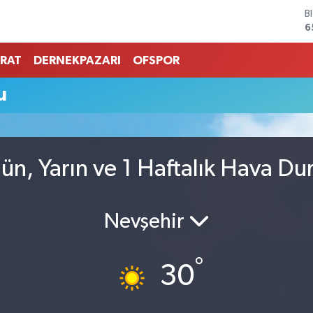
B
6
D
4
RAT
DERNEKPAZARI
OFSPOR
E
5
u
S
6
G
6
B
ün, Yarın ve 1 Haftalık Hava D
1
Nevşehir
°
30