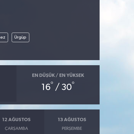
kez
Ürgüp
EN DÜŞÜK / EN YÜKSEK
°
°
16
/ 30
12 AĞUSTOS
13 AĞUSTOS
ÇARŞAMBA
PERŞEMBE