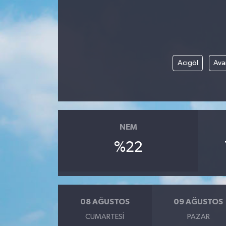
Acıgöl
Ava
NEM
%22
08 AĞUSTOS
09 AĞUSTOS
CUMARTESI
PAZAR