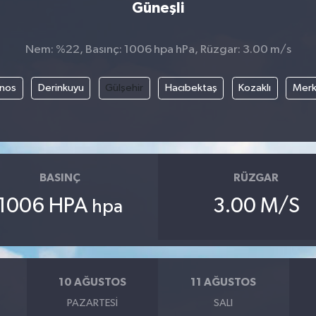
Güneşli
Nem: %22, Basınç: 1006 hpa hPa, Rüzgar: 3.00 m/s
nos
Derinkuyu
Gülşehir
Hacıbektaş
Kozaklı
Mer
BASINÇ
RÜZGAR
1006 HPA
3.00 M/S
hpa
10 AĞUSTOS
11 AĞUSTOS
PAZARTESI
SALI