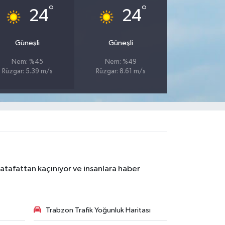
°
°
24
24
Güneşli
Güneşli
Nem: %45
Nem: %49
Rüzgar: 5.39 m/s
Rüzgar: 8.61 m/s
atafattan kaçınıyor ve insanlara haber
Trabzon Trafik Yoğunluk Haritası