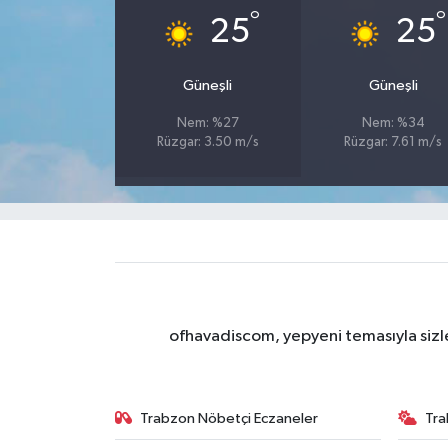
°
°
25
25
Güneşli
Güneşli
Nem: %27
Nem: %34
Rüzgar: 3.50 m/s
Rüzgar: 7.61 m/s
ofhavadiscom, yepyeni temasıyla sizle
Trabzon Nöbetçi Eczaneler
Tra