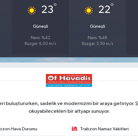
°
°
23
22
Güneşli
Güneşli
Nem: %42
Nem: %49
Rüzgar: 6.00 m/s
Rüzgar: 5.50 m/s
ri buluştururken, sadelik ve modernizmi bir araya getiriyor. Ş
okuyabilecekleri bir altyapı sunuyor.
bzon Hava Durumu
Trabzon Namaz Vakitleri