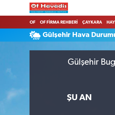
Trabzon Nöbetçi Eczaneler
OF
OF FİRMA REHBERİ
ÇAYKARA
HAY
Trabzon Hava Durumu
Gülşehir Hava Durum
Trabzon Namaz Vakitleri
Trabzon Trafik Yoğunluk Haritası
Gülşehir Bug
Süper Lig Puan Durumu ve Fikstür
Tüm Manşetler
ŞU AN
Son Dakika Haberleri
Haber Arşivi