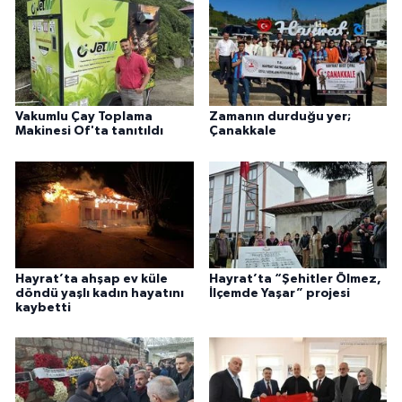
Vakumlu Çay Toplama
Zamanın durduğu yer;
Makinesi Of'ta tanıtıldı
Çanakkale
Hayrat’ta ahşap ev küle
Hayrat’ta “Şehitler Ölmez,
döndü yaşlı kadın hayatını
İlçemde Yaşar” projesi
kaybetti