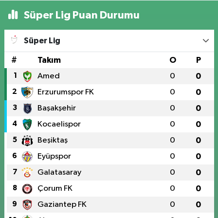
Süper Lig Puan Durumu
Süper Lig
#
Takım
O
P
1
Amed
0
0
2
Erzurumspor FK
0
0
3
Başakşehir
0
0
4
Kocaelispor
0
0
5
Beşiktaş
0
0
6
Eyüpspor
0
0
7
Galatasaray
0
0
8
Çorum FK
0
0
9
Gaziantep FK
0
0