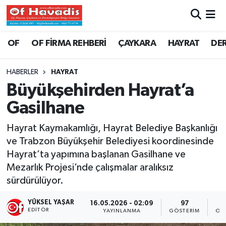
Trabzon Nöbetçi Eczaneler
OF
OF FİRMA REHBERİ
ÇAYKARA
HAYRAT
DE
Trabzon Hava Durumu
HABERLER
HAYRAT
Büyükşehirden Hayrat’a
Trabzon Namaz Vakitleri
Gasilhane
Trabzon Trafik Yoğunluk Haritası
Hayrat Kaymakamlığı, Hayrat Belediye Başkanlığı
ve Trabzon Büyükşehir Belediyesi koordinesinde
Süper Lig Puan Durumu ve Fikstür
Hayrat’ta yapımına başlanan Gasilhane ve
Mezarlık Projesi’nde çalışmalar aralıksız
Tüm Manşetler
sürdürülüyor.
Son Dakika Haberleri
YÜKSEL YAŞAR
16.05.2026 - 02:09
97
EDITÖR
YAYINLANMA
GÖSTERIM
OK
Haber Arşivi