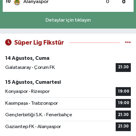
10
Alanyaspor
0
0
Detaylar için tıklayın
Süper Lig Fikstür
14 Ağustos, Cuma
Galatasaray - Çorum FK
21:30
15 Ağustos, Cumartesi
Konyaspor - Rizespor
19:00
Kasımpaşa - Trabzonspor
19:00
Gençlerbirliği S.K. - Fenerbahçe
21:30
Gaziantep FK - Alanyaspor
21:30