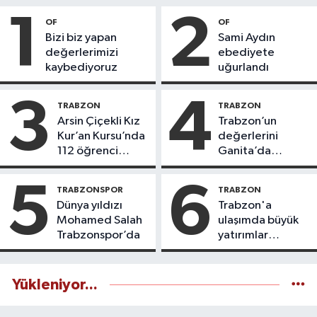
1
2
OF
OF
Bizi biz yapan
Sami Aydın
değerlerimizi
ebediyete
kaybediyoruz
uğurlandı
3
4
TRABZON
TRABZON
Arsin Çiçekli Kız
Trabzon’un
Kur’an Kursu’nda
değerlerini
112 öğrenci
Ganita’da
icazet aldı
yaşatıyoruz
5
6
TRABZONSPOR
TRABZON
Dünya yıldızı
Trabzon'a
Mohamed Salah
ulaşımda büyük
Trabzonspor’da
yatırımlar
yapılıyor
Yükleniyor...