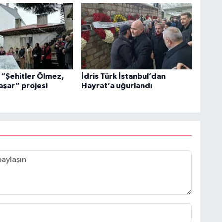
 “Şehitler Ölmez,
İdris Türk İstanbul’dan
aşar” projesi
Hayrat’a uğurlandı