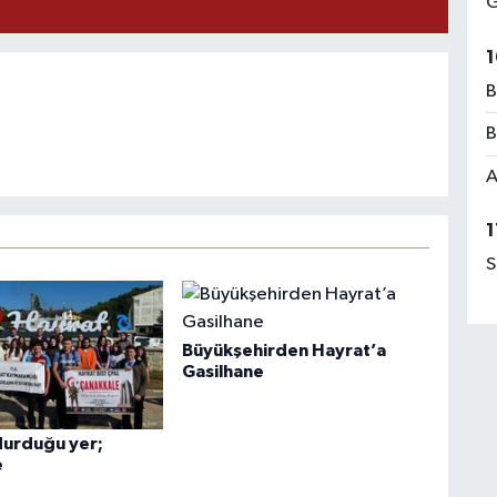
G
1
B
B
A
1
S
Büyükşehirden Hayrat’a
Gasilhane
urduğu yer;
e