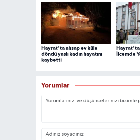
Hayrat’ta ahşap ev küle
Hayrat’ta
döndü yaşlı kadın hayatını
İlçemde Y
kaybetti
Yorumlar