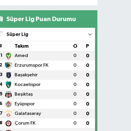
Süper Lig Puan Durumu
Süper Lig
#
Takım
O
P
1
Amed
0
0
2
Erzurumspor FK
0
0
3
Başakşehir
0
0
4
Kocaelispor
0
0
5
Beşiktaş
0
0
6
Eyüpspor
0
0
7
Galatasaray
0
0
8
Çorum FK
0
0