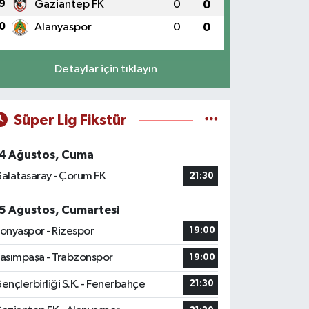
9
Gaziantep FK
0
0
0
Alanyaspor
0
0
Detaylar için tıklayın
Süper Lig Fikstür
4 Ağustos, Cuma
alatasaray - Çorum FK
21:30
5 Ağustos, Cumartesi
onyaspor - Rizespor
19:00
asımpaşa - Trabzonspor
19:00
ençlerbirliği S.K. - Fenerbahçe
21:30