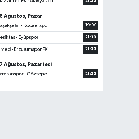
aziantep FK - Alanyaspor
21:30
6 Ağustos, Pazar
aşakşehir - Kocaelispor
19:00
eşiktaş - Eyüpspor
21:30
med - Erzurumspor FK
21:30
7 Ağustos, Pazartesi
amsunspor - Göztepe
21:30