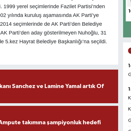
i. 1999 yerel seçimlerinde Fazilet Partisi’nden
1
002 yılında kuruluş aşamasında AK Parti’ye
014 seçimlerinde de AK Parti’den Belediye
in AK Parti’den aday gösterilmeyen Nuhoğlu, 31
 5.kez Hayrat Belediye Başkanlığı’na seçildi.
1
G
kanı Sanchez ve Lamine Yamal artık Of
1
K
K
G
Ampute takımına şampiyonluk hedefi