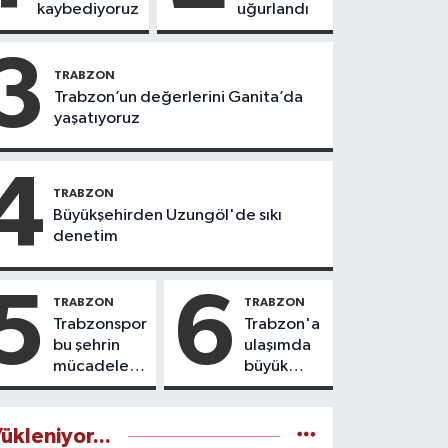
kaybediyoruz
uğurlandı
3
TRABZON
Trabzon’un değerlerini Ganita’da
yaşatıyoruz
4
TRABZON
Büyükşehirden Uzungöl'de sıkı
denetim
5
6
TRABZON
TRABZON
Trabzonspor
Trabzon'a
bu şehrin
ulaşımda
mücadele
büyük
ruhudur
yatırımlar
yapılıyor
ükleniyor...