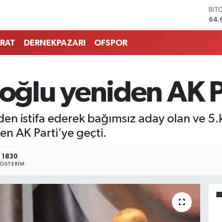
BIT
64.
DO
47,
RAT
DERNEKPAZARI
OFSPOR
EU
55,
STE
64,
ğlu yeniden AK P
GRA
651
BİS
den istifa ederek bağımsız aday olan ve 5.
13.
n AK Parti’ye geçti.
1830
ÖSTERIM