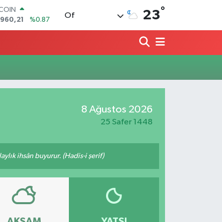
°
TCOIN
23
Of
.960,21
%0.87
LAR
,7436
%0.18
RO
,2510
%0.32
ERLİN
,4811
%0.38
AM ALTIN
48.99
%2.59
8 Ağustos 2026
ST100
.779
%-14
25 Safer 1448
ylık ihsân buyurur. (Hadis-i şerif)
AKŞAM
YATSI