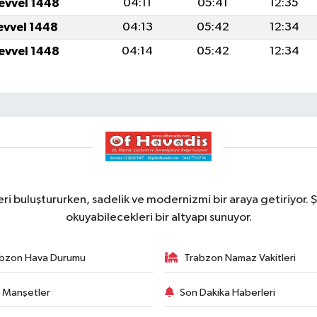
levvel 1448
04:11
05:41
12:35
levvel 1448
04:13
05:42
12:34
levvel 1448
04:14
05:42
12:34
ri buluştururken, sadelik ve modernizmi bir araya getiriyor. Ş
okuyabilecekleri bir altyapı sunuyor.
bzon Hava Durumu
Trabzon Namaz Vakitleri
 Manşetler
Son Dakika Haberleri