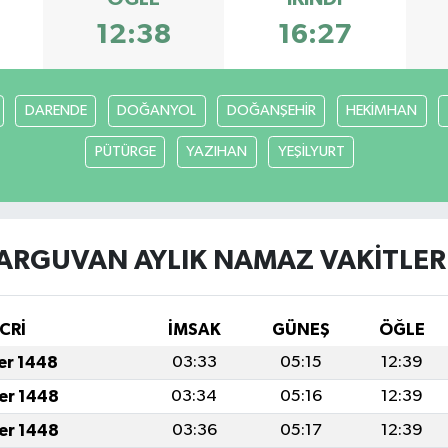
12:38
16:27
DARENDE
DOĞANYOL
DOĞANŞEHİR
HEKİMHAN
PÜTÜRGE
YAZIHAN
YEŞİLYURT
ARGUVAN AYLIK NAMAZ VAKITLER
CRİ
İMSAK
GÜNEŞ
ÖĞLE
fer 1448
03:33
05:15
12:39
fer 1448
03:34
05:16
12:39
fer 1448
03:36
05:17
12:39