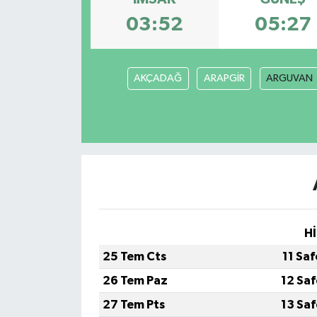
03:52
05:27
AKÇADAĞ
ARAPGİR
ARGUVAN
Hİ
25 Tem Cts
11 Sa
26 Tem Paz
12 Sa
27 Tem Pts
13 Sa