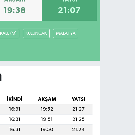
19:38
21:07
KALE (M)
KULUNCAK
MALATYA
I
İKINDI
AKŞAM
YATSI
16:31
19:52
21:27
16:31
19:51
21:25
16:31
19:50
21:24