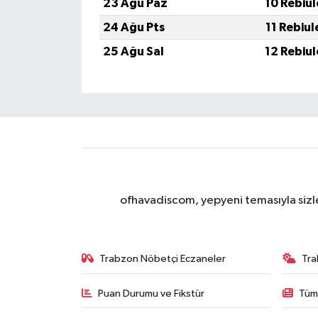
23 Ağu Paz
10 Rebiu
24 Ağu Pts
11 Rebiu
25 Ağu Sal
12 Rebiu
ofhavadiscom, yepyeni temasıyla sizle
Trabzon Nöbetçi Eczaneler
Tra
Puan Durumu ve Fikstür
Tüm