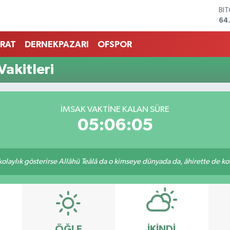
BI
64
DO
47
RAT
DERNEKPAZARI
OFSPOR
EU
55
akitleri
ST
64
GR
66
İMSAK VAKTINE KALAN SÜRE
Bİ
05:06:05
13
 kolaylık gösterirse Allâhü Teâlâ da o kimseye dünyada da, âhirette de kola
ÖĞLE
İKINDI