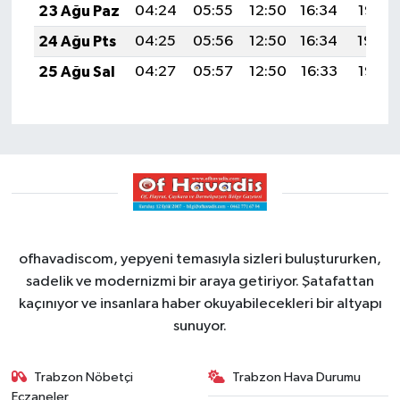
23 Ağu Paz
04:24
05:55
12:50
16:34
19:35
24 Ağu Pts
04:25
05:56
12:50
16:34
19:34
25 Ağu Sal
04:27
05:57
12:50
16:33
19:32
ofhavadiscom, yepyeni temasıyla sizleri buluştururken,
sadelik ve modernizmi bir araya getiriyor. Şatafattan
kaçınıyor ve insanlara haber okuyabilecekleri bir altyapı
sunuyor.
Trabzon Nöbetçi
Trabzon Hava Durumu
Eczaneler