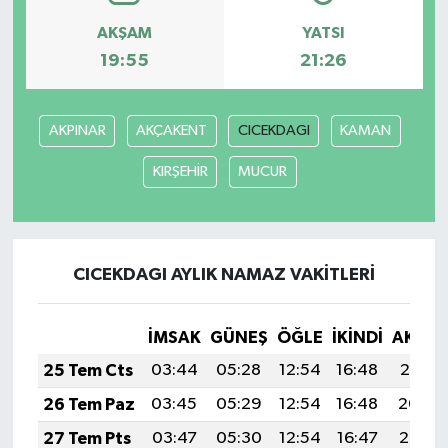
AKŞAM
YATSI
19:55
21:26
AKPINAR
AKÇAKENT
CICEKDAGI
KAMAN
KIRŞEHİR
MUCUR
CICEKDAGI AYLIK NAMAZ VAKITLERI
İMSAK
GÜNEŞ
ÖĞLE
İKINDI
AKŞA
25 Tem Cts
03:44
05:28
12:54
16:48
20:10
26 Tem Paz
03:45
05:29
12:54
16:48
20:09
27 Tem Pts
03:47
05:30
12:54
16:47
20:08