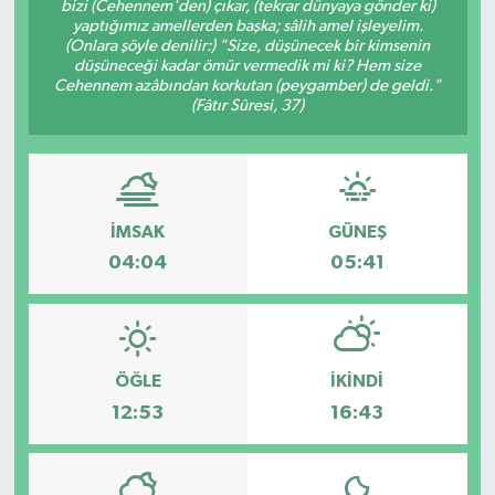
bizi (Cehennem'den) çıkar, (tekrar dünyaya gönder ki)
yaptığımız amellerden başka; sâlih amel işleyelim.
(Onlara şöyle denilir:) "Size, düşünecek bir kimsenin
düşüneceği kadar ömür vermedik mi ki? Hem size
Cehennem azâbından korkutan (peygamber) de geldi."
(Fâtır Sûresi, 37)
İMSAK
GÜNEŞ
04:04
05:41
ÖĞLE
İKINDI
12:53
16:43