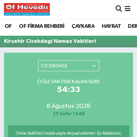
Trabzon Nöbetçi Eczaneler
OF
OF FİRMA REHBERİ
ÇAYKARA
HAYRAT
DE
Trabzon Hava Durumu
Kirşehir Cicekdagi Namaz Vakitleri
Trabzon Namaz Vakitleri
CICEKDAGI
Trabzon Trafik Yoğunluk Haritası
ÖĞLE VAKTINE KALAN SÜRE
Süper Lig Puan Durumu ve Fikstür
54:33
Tüm Manşetler
8 Ağustos 2026
25 Safer 1448
Son Dakika Haberleri
Haber Arşivi
Onlar (kâfirler) orada şöyle feryad ederler: Ey Rabbimiz,