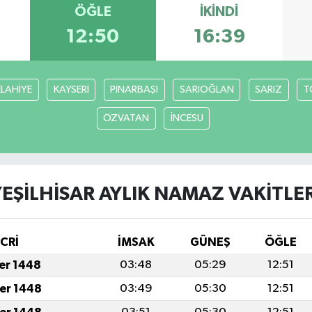
ÖĞLE
İKINDI
12:50
16:39
ELAHİYE
KAYSERİ
PINARBAŞI
SARIOĞLAN
SARIZ
T
ÖZVATAN
İNCESU
YEŞİLHİSAR AYLIK NAMAZ VAKITLER
İCRİ
İMSAK
GÜNEŞ
ÖĞLE
fer 1448
03:48
05:29
12:51
fer 1448
03:49
05:30
12:51