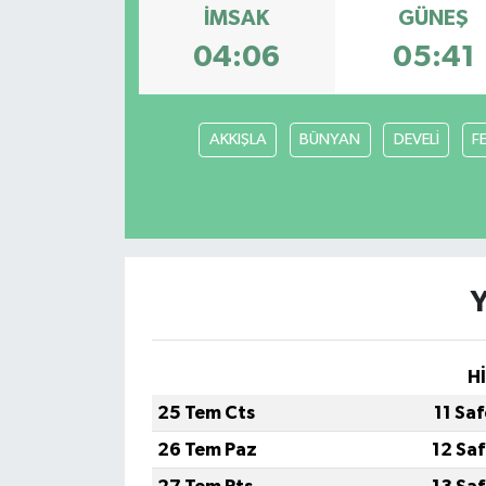
İMSAK
GÜNEŞ
04:06
05:41
AKKIŞLA
BÜNYAN
DEVELİ
F
H
25 Tem Cts
11 Sa
26 Tem Paz
12 Sa