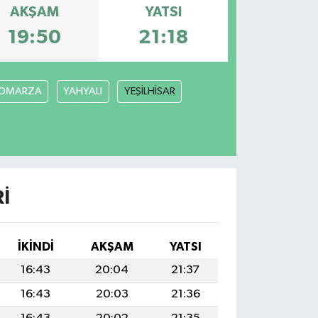
AKŞAM
YATSI
19:50
21:18
OMARZA
YAHYALI
YEŞİLHİSAR
I
İKINDI
AKŞAM
YATSI
16:43
20:04
21:37
16:43
20:03
21:36