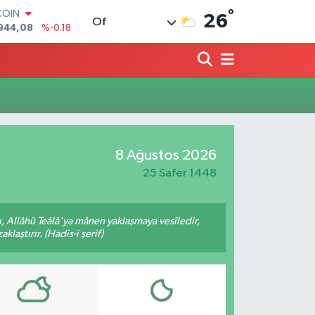
°
COIN
26
Of
944,08
%-0.18
LAR
7436
%0.18
RO
2510
%0.32
RLİN
4811
%0.38
M ALTIN
0.55
%0.03
8 Ağustos 2026
T100
779
%-14
25 Safer 1448
 Allâhü Teâlâ'ya mânen yaklaşmaya vesîledir,
laştırır. (Hadis-i şerif)