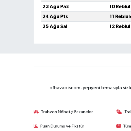
23 Ağu Paz
10 Rebiu
24 Ağu Pts
11 Rebiu
25 Ağu Sal
12 Rebiu
ofhavadiscom, yepyeni temasıyla sizle
Trabzon Nöbetçi Eczaneler
Tra
Puan Durumu ve Fikstür
Tüm