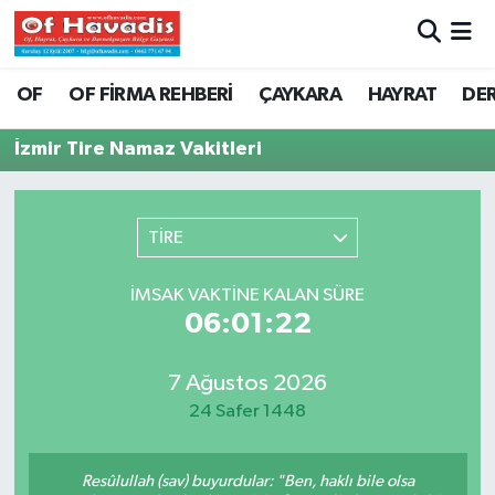
Trabzon Nöbetçi Eczaneler
OF
OF FİRMA REHBERİ
ÇAYKARA
HAYRAT
DE
Trabzon Hava Durumu
İzmir Tire Namaz Vakitleri
Trabzon Namaz Vakitleri
TİRE
Trabzon Trafik Yoğunluk Haritası
İMSAK VAKTINE KALAN SÜRE
Süper Lig Puan Durumu ve Fikstür
06:01:22
Tüm Manşetler
7 Ağustos 2026
24 Safer 1448
Son Dakika Haberleri
Haber Arşivi
Resûlullah (sav) buyurdular: "Ben, haklı bile olsa