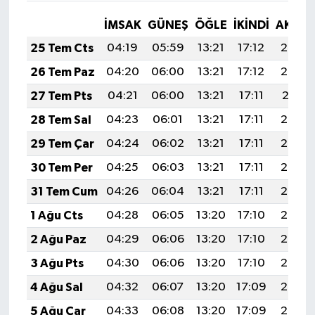
İMSAK
GÜNEŞ
ÖĞLE
İKINDI
AKŞA
25 Tem Cts
04:19
05:59
13:21
17:12
20:33
26 Tem Paz
04:20
06:00
13:21
17:12
20:32
27 Tem Pts
04:21
06:00
13:21
17:11
20:31
28 Tem Sal
04:23
06:01
13:21
17:11
20:30
29 Tem Çar
04:24
06:02
13:21
17:11
20:29
30 Tem Per
04:25
06:03
13:21
17:11
20:28
31 Tem Cum
04:26
06:04
13:21
17:11
20:27
1 Ağu Cts
04:28
06:05
13:20
17:10
20:26
2 Ağu Paz
04:29
06:06
13:20
17:10
20:25
3 Ağu Pts
04:30
06:06
13:20
17:10
20:24
4 Ağu Sal
04:32
06:07
13:20
17:09
20:23
5 Ağu Çar
04:33
06:08
13:20
17:09
20:22