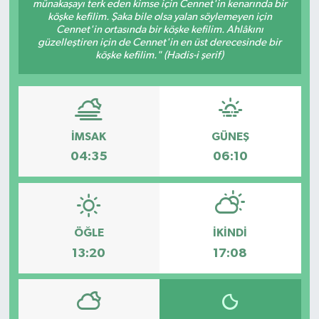
münakaşayı terk eden kimse için Cennet'in kenarında bir
köşke kefilim. Şaka bile olsa yalan söylemeyen için
Cennet'in ortasında bir köşke kefilim. Ahlâkını
güzelleştiren için de Cennet'in en üst derecesinde bir
köşke kefilim." (Hadis-i şerif)
İMSAK
GÜNEŞ
04:35
06:10
ÖĞLE
İKINDI
13:20
17:08