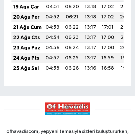
19 Ağu Çar
04:51
06:20
13:18
17:02
20:05
20 Ağu Per
04:52
06:21
13:18
17:02
20:04
21 Ağu Cum
04:53
06:22
13:17
17:01
20:03
22 Ağu Cts
04:54
06:23
13:17
17:00
20:01
23 Ağu Paz
04:56
06:24
13:17
17:00
20:00
24 Ağu Pts
04:57
06:25
13:17
16:59
19:59
25 Ağu Sal
04:58
06:26
13:16
16:58
19:57
ofhavadiscom, yepyeni temasıyla sizleri buluştururken,