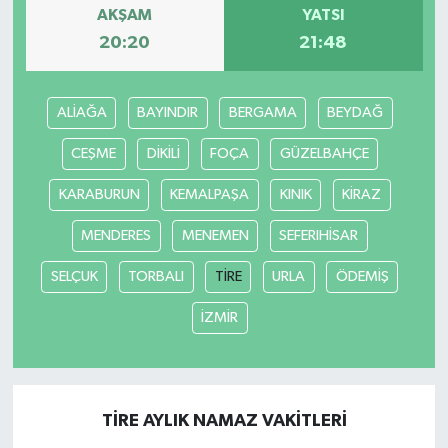
AKŞAM
YATSI
20:20
21:48
ALİAĞA
BAYINDIR
BERGAMA
BEYDAĞ
CEŞME
DİKİLİ
FOÇA
GÜZELBAHÇE
KARABURUN
KEMALPAŞA
KINIK
KİRAZ
MENDERES
MENEMEN
SEFERIHİSAR
SELÇUK
TORBALI
TİRE
URLA
ÖDEMİŞ
İZMİR
TİRE AYLIK NAMAZ VAKITLERI