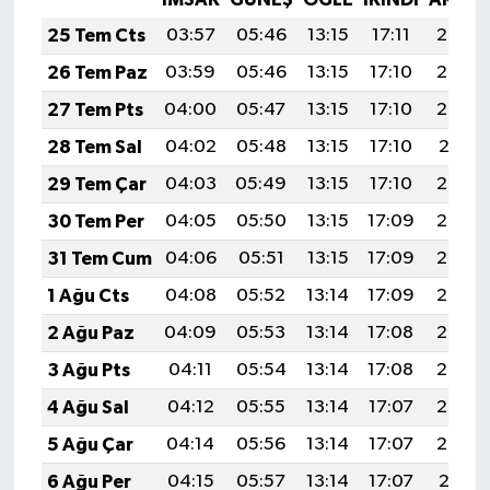
25 Tem Cts
03:57
05:46
13:15
17:11
20:34
26 Tem Paz
03:59
05:46
13:15
17:10
20:33
27 Tem Pts
04:00
05:47
13:15
17:10
20:32
28 Tem Sal
04:02
05:48
13:15
17:10
20:31
29 Tem Çar
04:03
05:49
13:15
17:10
20:30
30 Tem Per
04:05
05:50
13:15
17:09
20:29
31 Tem Cum
04:06
05:51
13:15
17:09
20:28
1 Ağu Cts
04:08
05:52
13:14
17:09
20:27
2 Ağu Paz
04:09
05:53
13:14
17:08
20:26
3 Ağu Pts
04:11
05:54
13:14
17:08
20:25
4 Ağu Sal
04:12
05:55
13:14
17:07
20:24
5 Ağu Çar
04:14
05:56
13:14
17:07
20:22
6 Ağu Per
04:15
05:57
13:14
17:07
20:21