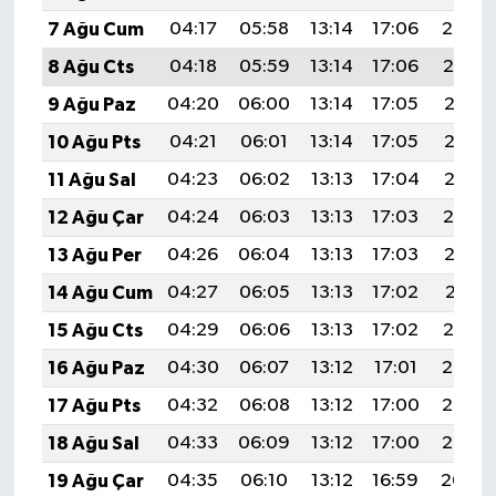
7 Ağu Cum
04:17
05:58
13:14
17:06
20:20
8 Ağu Cts
04:18
05:59
13:14
17:06
20:19
9 Ağu Paz
04:20
06:00
13:14
17:05
20:18
10 Ağu Pts
04:21
06:01
13:14
17:05
20:16
11 Ağu Sal
04:23
06:02
13:13
17:04
20:15
12 Ağu Çar
04:24
06:03
13:13
17:03
20:14
13 Ağu Per
04:26
06:04
13:13
17:03
20:12
14 Ağu Cum
04:27
06:05
13:13
17:02
20:11
15 Ağu Cts
04:29
06:06
13:13
17:02
20:10
16 Ağu Paz
04:30
06:07
13:12
17:01
20:08
17 Ağu Pts
04:32
06:08
13:12
17:00
20:07
18 Ağu Sal
04:33
06:09
13:12
17:00
20:05
19 Ağu Çar
04:35
06:10
13:12
16:59
20:04