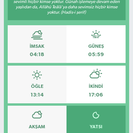
sevimli hiçbir kimse yoktur. Günah işlemeye devam eden
yaşlıdan da, Allâhü Teâlâ'ya daha sevimsiz hiçbir kimse
yoktur. (Hadis-i şerif)
İMSAK
GÜNEŞ
04:18
05:59
ÖĞLE
İKINDI
13:14
17:06
AKŞAM
YATSI