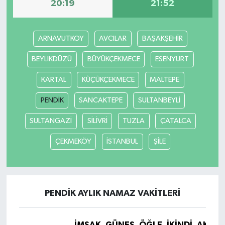
20:19
21:52
ARNAVUTKOY
AVCILAR
BAŞAKŞEHİR
BEYLİKDÜZÜ
BÜYÜKÇEKMECE
ESENYURT
KARTAL
KÜÇÜKÇEKMECE
MALTEPE
PENDİK
SANCAKTEPE
SULTANBEYLİ
SULTANGAZİ
SİLİVRİ
TUZLA
ÇATALCA
ÇEKMEKÖY
İSTANBUL
ŞİLE
PENDİK AYLIK NAMAZ VAKITLERI
İMSAK
GÜNEŞ
ÖĞLE
İKINDI
AKŞA