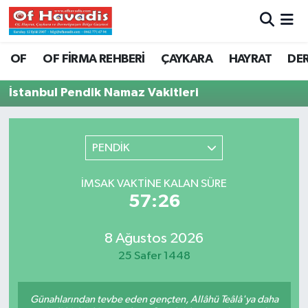
Trabzon Nöbetçi Eczaneler
OF
OF FİRMA REHBERİ
ÇAYKARA
HAYRAT
DE
Trabzon Hava Durumu
İstanbul Pendik Namaz Vakitleri
Trabzon Namaz Vakitleri
PENDİK
Trabzon Trafik Yoğunluk Haritası
İMSAK VAKTINE KALAN SÜRE
Süper Lig Puan Durumu ve Fikstür
57:26
Tüm Manşetler
8 Ağustos 2026
25 Safer 1448
Son Dakika Haberleri
Haber Arşivi
Günahlarından tevbe eden gençten, Allâhü Teâlâ'ya daha