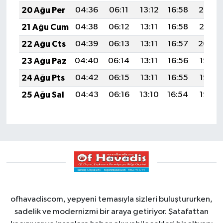
20 Ağu Per
04:36
06:11
13:12
16:58
20:02
21 Ağu Cum
04:38
06:12
13:11
16:58
20:01
22 Ağu Cts
04:39
06:13
13:11
16:57
20:00
23 Ağu Paz
04:40
06:14
13:11
16:56
19:58
24 Ağu Pts
04:42
06:15
13:11
16:55
19:57
25 Ağu Sal
04:43
06:16
13:10
16:54
19:55
ofhavadiscom, yepyeni temasıyla sizleri buluştururken,
sadelik ve modernizmi bir araya getiriyor. Şatafattan