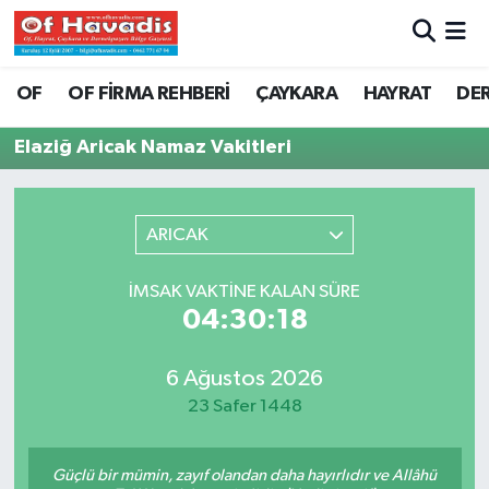
Trabzon Nöbetçi Eczaneler
OF
OF FİRMA REHBERİ
ÇAYKARA
HAYRAT
DE
Trabzon Hava Durumu
Elaziğ Aricak Namaz Vakitleri
Trabzon Namaz Vakitleri
ARICAK
Trabzon Trafik Yoğunluk Haritası
İMSAK VAKTINE KALAN SÜRE
Süper Lig Puan Durumu ve Fikstür
04:30:18
Tüm Manşetler
6 Ağustos 2026
23 Safer 1448
Son Dakika Haberleri
Haber Arşivi
Güçlü bir mümin, zayıf olandan daha hayırlıdır ve Allâhü