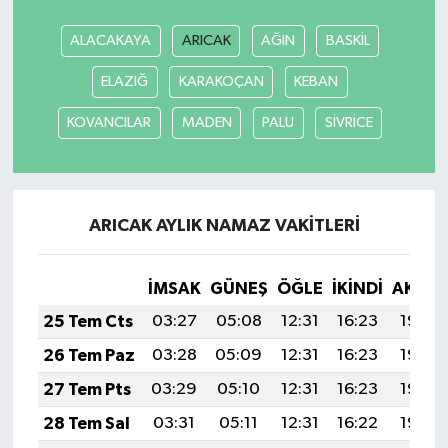
ALACAKAYA
ARICAK
AĞIN
BASKİL
ELAZIĞ
KARAKOÇAN
KEBAN
KOVANCILAR
MADEN
PALU
SİVRİCE
ARICAK AYLIK NAMAZ VAKITLERI
İMSAK
GÜNEŞ
ÖĞLE
İKINDI
AKŞA
25 Tem Cts
03:27
05:08
12:31
16:23
19:44
26 Tem Paz
03:28
05:09
12:31
16:23
19:43
27 Tem Pts
03:29
05:10
12:31
16:23
19:42
28 Tem Sal
03:31
05:11
12:31
16:22
19:42