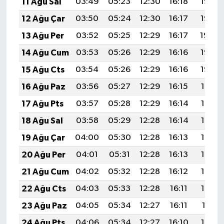
11 Ağu Sal
03:49
05:23
12:30
16:18
19:27
12 Ağu Çar
03:50
05:24
12:30
16:17
19:26
13 Ağu Per
03:52
05:25
12:29
16:17
19:24
14 Ağu Cum
03:53
05:26
12:29
16:16
19:23
15 Ağu Cts
03:54
05:26
12:29
16:16
19:22
16 Ağu Paz
03:56
05:27
12:29
16:15
19:21
17 Ağu Pts
03:57
05:28
12:29
16:14
19:19
18 Ağu Sal
03:58
05:29
12:28
16:14
19:18
19 Ağu Çar
04:00
05:30
12:28
16:13
19:17
20 Ağu Per
04:01
05:31
12:28
16:13
19:15
21 Ağu Cum
04:02
05:32
12:28
16:12
19:14
22 Ağu Cts
04:03
05:33
12:28
16:11
19:12
23 Ağu Paz
04:05
05:34
12:27
16:11
19:11
24 Ağu Pts
04:06
05:34
12:27
16:10
19:10