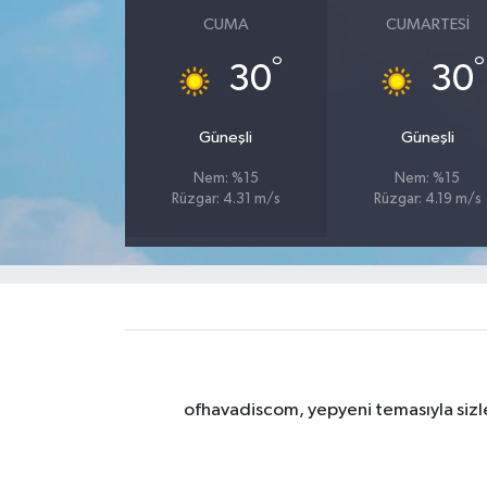
CUMA
CUMARTESI
°
°
30
30
Güneşli
Güneşli
Nem: %15
Nem: %15
Rüzgar: 4.31 m/s
Rüzgar: 4.19 m/s
ofhavadiscom, yepyeni temasıyla sizle