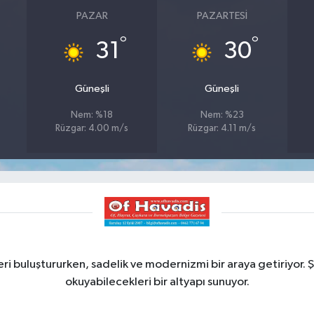
PAZAR
PAZARTESI
°
°
31
30
Güneşli
Güneşli
Nem: %18
Nem: %23
Rüzgar: 4.00 m/s
Rüzgar: 4.11 m/s
ri buluştururken, sadelik ve modernizmi bir araya getiriyor. Ş
okuyabilecekleri bir altyapı sunuyor.