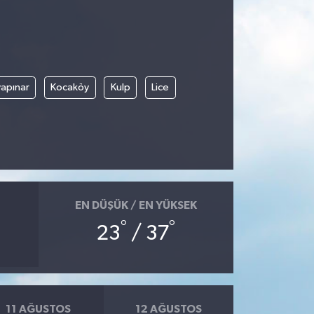
apınar
Kocaköy
Kulp
Lice
EN DÜŞÜK / EN YÜKSEK
°
°
23
/ 37
11 AĞUSTOS
12 AĞUSTOS