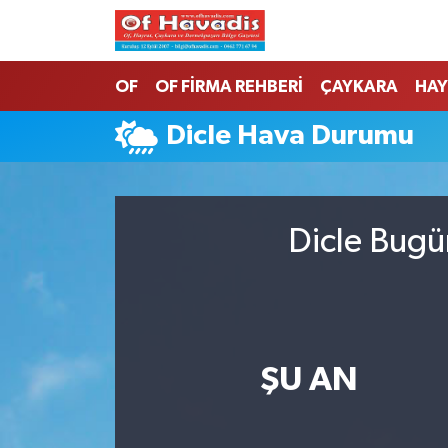
Trabzon Nöbetçi Eczaneler
OF
OF FİRMA REHBERİ
ÇAYKARA
HAY
Trabzon Hava Durumu
Dicle Hava Durumu
Trabzon Namaz Vakitleri
Trabzon Trafik Yoğunluk Haritası
Dicle Bugü
Süper Lig Puan Durumu ve Fikstür
Tüm Manşetler
ŞU AN
Son Dakika Haberleri
Haber Arşivi