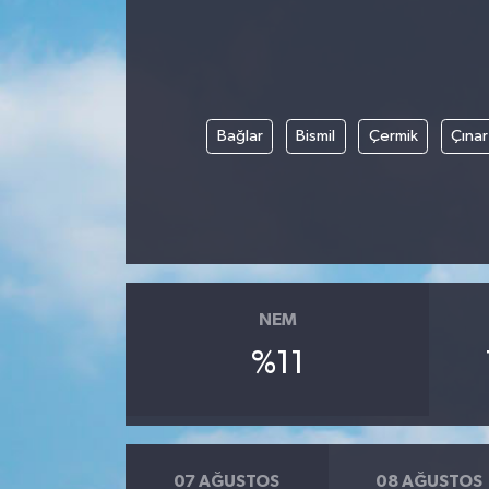
Bağlar
Bismil
Çermik
Çınar
NEM
%11
07 AĞUSTOS
08 AĞUSTOS