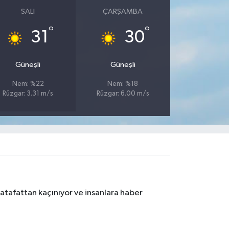
SALI
ÇARŞAMBA
°
°
31
30
Güneşli
Güneşli
Nem: %22
Nem: %18
Rüzgar: 3.31 m/s
Rüzgar: 6.00 m/s
atafattan kaçınıyor ve insanlara haber