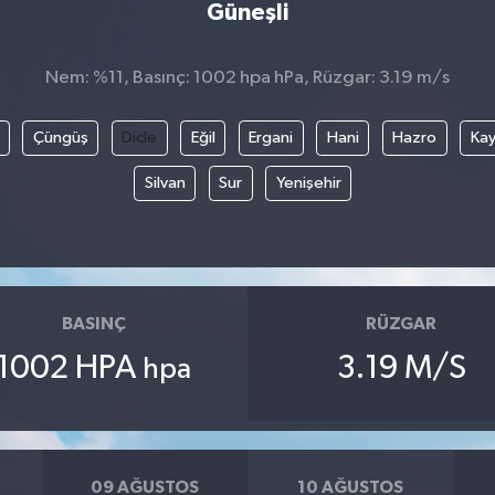
Güneşli
Nem: %11, Basınç: 1002 hpa hPa, Rüzgar: 3.19 m/s
Çüngüş
Dicle
Eğil
Ergani
Hani
Hazro
Kay
Silvan
Sur
Yenişehir
BASINÇ
RÜZGAR
1002 HPA
3.19 M/S
hpa
09 AĞUSTOS
10 AĞUSTOS