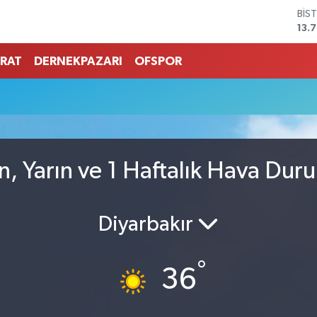
BİS
13.
BIT
64.
RAT
DERNEKPAZARI
OFSPOR
DO
47,
EU
55,
STE
64,
GRA
n, Yarın ve 1 Haftalık Hava Dur
651
Diyarbakır
°
36