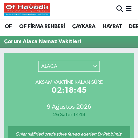
Trabzon Nöbetçi Eczaneler
OF
OF FİRMA REHBERİ
ÇAYKARA
HAYRAT
DE
Trabzon Hava Durumu
Çorum Alaca Namaz Vakitleri
Trabzon Namaz Vakitleri
ALACA
Trabzon Trafik Yoğunluk Haritası
AKŞAM VAKTINE KALAN SÜRE
Süper Lig Puan Durumu ve Fikstür
02:18:45
Tüm Manşetler
9 Ağustos 2026
26 Safer 1448
Son Dakika Haberleri
Haber Arşivi
Onlar (kâfirler) orada şöyle feryad ederler: Ey Rabbimiz,