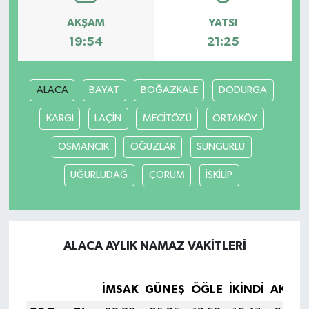
AKŞAM
YATSI
19:54
21:25
ALACA
BAYAT
BOĞAZKALE
DODURGA
KARGI
LAÇİN
MECİTÖZÜ
ORTAKÖY
OSMANCIK
OĞUZLAR
SUNGURLU
UĞURLUDAĞ
ÇORUM
İSKİLİP
ALACA AYLIK NAMAZ VAKITLERI
İMSAK
GÜNEŞ
ÖĞLE
İKINDI
AKŞA