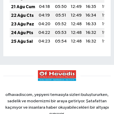
21 Ağu Cum
04:18
05:50
12:49
16:35
19:37
22 Ağu Cts
04:19
05:51
12:49
16:34
19:36
23 Ağu Paz
04:20
05:52
12:48
16:33
19:35
24 Ağu Pts
04:22
05:53
12:48
16:32
19:33
25 Ağu Sal
04:23
05:54
12:48
16:32
19:32
ofhavadiscom, yepyeni temasıyla sizleri buluştururken,
sadelik ve modernizmi bir araya getiriyor. Şatafattan
kaçınıyor ve insanlara haber okuyabilecekleri bir altyapı
sunuyor.