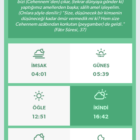
bizi (Cehennem'den) çıkar, (tekrar dünyaya gönder ki)
yaptığımız amellerden başka; sâlih amel işleyelim.
(Onlara şöyle denilir:) "Size, düşünecek bir kimsenin
düşüneceği kadar ömür vermedik mi ki? Hem size
Cehennem azâbından korkutan (peygamber) de geldi."
(Fâtır Sûresi, 37)
İMSAK
GÜNEŞ
04:01
05:39
ÖĞLE
İKINDI
12:51
16:42