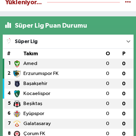
Yükleniyor...
Süper Lig Puan Durumu
Süper Lig
#
Takım
O
P
1
Amed
0
0
2
Erzurumspor FK
0
0
3
Başakşehir
0
0
4
Kocaelispor
0
0
5
Beşiktaş
0
0
6
Eyüpspor
0
0
7
Galatasaray
0
0
8
Çorum FK
0
0