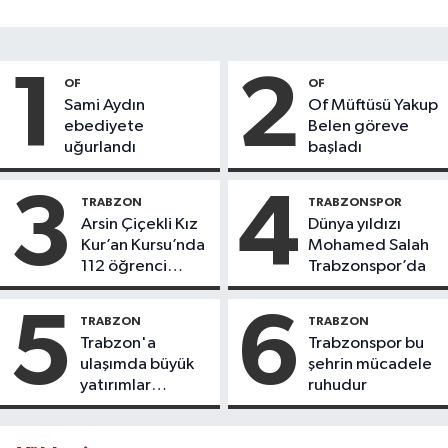
1
2
OF
OF
Sami Aydın
Of Müftüsü Yakup
ebediyete
Belen göreve
uğurlandı
başladı
3
4
TRABZON
TRABZONSPOR
Arsin Çiçekli Kız
Dünya yıldızı
Kur’an Kursu’nda
Mohamed Salah
112 öğrenci
Trabzonspor’da
icazet aldı
5
6
TRABZON
TRABZON
Trabzon'a
Trabzonspor bu
ulaşımda büyük
şehrin mücadele
yatırımlar
ruhudur
yapılıyor