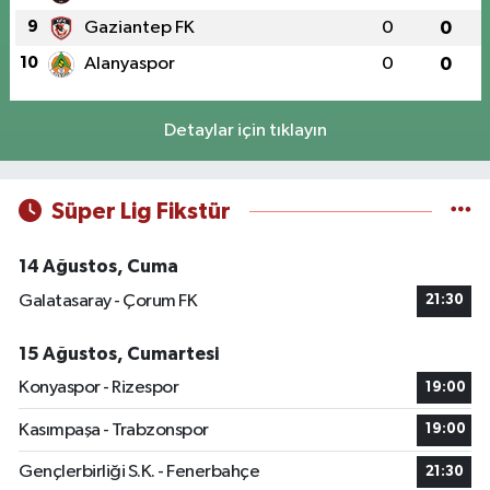
9
Gaziantep FK
0
0
10
Alanyaspor
0
0
Detaylar için tıklayın
Süper Lig Fikstür
14 Ağustos, Cuma
Galatasaray - Çorum FK
21:30
15 Ağustos, Cumartesi
Konyaspor - Rizespor
19:00
Kasımpaşa - Trabzonspor
19:00
Gençlerbirliği S.K. - Fenerbahçe
21:30