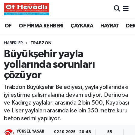
Trabzon Nöbetçi Eczaneler
OF
OF FİRMA REHBERİ
ÇAYKARA
HAYRAT
DE
Trabzon Hava Durumu
HABERLER
TRABZON
Büyükşehir yayla
Trabzon Namaz Vakitleri
yollarında sorunları
Trabzon Trafik Yoğunluk Haritası
çözüyor
Süper Lig Puan Durumu ve Fikstür
Trabzon Büyükşehir Belediyesi, yayla yollarındaki
iyileştirme çalışmalarına devam ediyor. Derinoba
Tüm Manşetler
ve Kadırga yaylaları arasında 2 bin 500, Kayabaşı
ve Lişer yaylaları arasında ise bin 350 metre kuru
Son Dakika Haberleri
beton serimi yapılıyor.
Haber Arşivi
YÜKSEL YAŞAR
02.10.2025 - 20:48
55