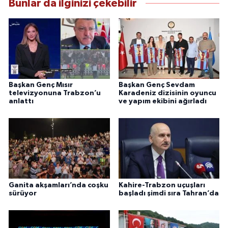
Bunlar da ilginizi çekebilir
Başkan Genç Mısır
Başkan Genç Sevdam
televizyonuna Trabzon’u
Karadeniz dizisinin oyuncu
anlattı
ve yapım ekibini ağırladı
Ganita akşamları’nda coşku
Kahire-Trabzon uçuşları
sürüyor
başladı şimdi sıra Tahran’da