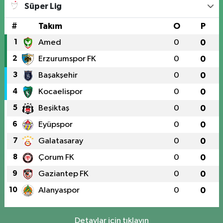
Süper Lig
#
Takım
O
P
1
Amed
0
0
2
Erzurumspor FK
0
0
3
Başakşehir
0
0
4
Kocaelispor
0
0
5
Beşiktaş
0
0
6
Eyüpspor
0
0
7
Galatasaray
0
0
8
Çorum FK
0
0
9
Gaziantep FK
0
0
10
Alanyaspor
0
0
Detaylar için tıklayın