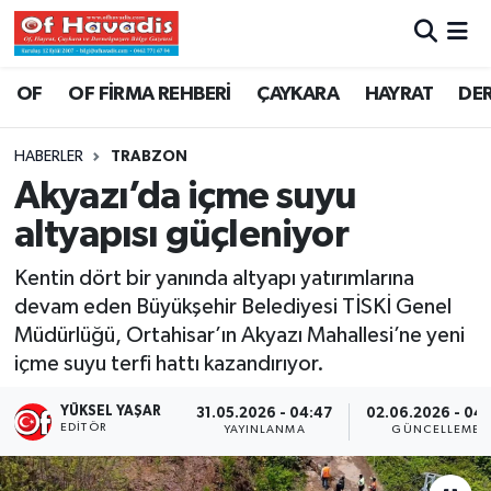
Trabzon Nöbetçi Eczaneler
OF
OF FİRMA REHBERİ
ÇAYKARA
HAYRAT
DE
Trabzon Hava Durumu
HABERLER
TRABZON
Akyazı’da içme suyu
Trabzon Namaz Vakitleri
altyapısı güçleniyor
Trabzon Trafik Yoğunluk Haritası
Kentin dört bir yanında altyapı yatırımlarına
devam eden Büyükşehir Belediyesi TİSKİ Genel
Süper Lig Puan Durumu ve Fikstür
Müdürlüğü, Ortahisar’ın Akyazı Mahallesi’ne yeni
içme suyu terfi hattı kazandırıyor.
Tüm Manşetler
YÜKSEL YAŞAR
31.05.2026 - 04:47
02.06.2026 - 04:
Son Dakika Haberleri
EDITÖR
YAYINLANMA
GÜNCELLEME
Haber Arşivi