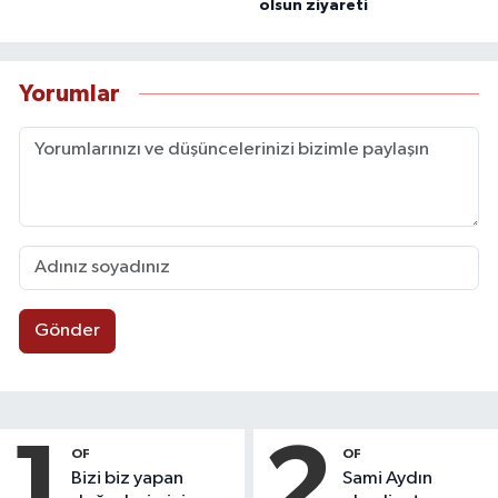
olsun ziyareti
Yorumlar
Gönder
1
2
OF
OF
Bizi biz yapan
Sami Aydın