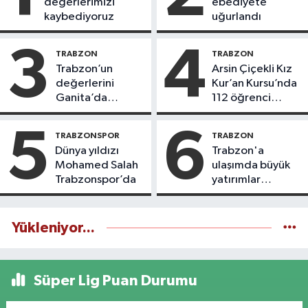
değerlerimizi
ebediyete
kaybediyoruz
uğurlandı
3
4
TRABZON
TRABZON
Trabzon’un
Arsin Çiçekli Kız
değerlerini
Kur’an Kursu’nda
Ganita’da
112 öğrenci
yaşatıyoruz
icazet aldı
5
6
TRABZONSPOR
TRABZON
Dünya yıldızı
Trabzon'a
Mohamed Salah
ulaşımda büyük
Trabzonspor’da
yatırımlar
yapılıyor
Yükleniyor...
Süper Lig Puan Durumu