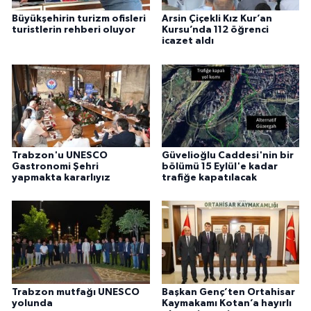
Büyükşehirin turizm ofisleri
Arsin Çiçekli Kız Kur’an
turistlerin rehberi oluyor
Kursu’nda 112 öğrenci
icazet aldı
Trabzon'u UNESCO
Güvelioğlu Caddesi'nin bir
Gastronomi Şehri
bölümü 15 Eylül'e kadar
yapmakta kararlıyız
trafiğe kapatılacak
Trabzon mutfağı UNESCO
Başkan Genç’ten Ortahisar
yolunda
Kaymakamı Kotan’a hayırlı