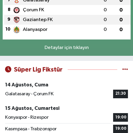
Galatasaray
0
0
8
Çorum FK
0
0
9
Gaziantep FK
0
0
10
Alanyaspor
0
0
Detaylar için tıklayın
Süper Lig Fikstür
14 Ağustos, Cuma
Galatasaray - Çorum FK
21:30
15 Ağustos, Cumartesi
Konyaspor - Rizespor
19:00
Kasımpaşa - Trabzonspor
19:00