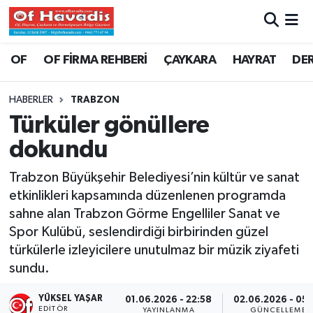
Trabzon Nöbetçi Eczaneler
OF
OF FİRMA REHBERİ
ÇAYKARA
HAYRAT
DE
Trabzon Hava Durumu
HABERLER
TRABZON
Türküler gönüllere
Trabzon Namaz Vakitleri
dokundu
Trabzon Trafik Yoğunluk Haritası
Trabzon Büyükşehir Belediyesi’nin kültür ve sanat
etkinlikleri kapsamında düzenlenen programda
Süper Lig Puan Durumu ve Fikstür
sahne alan Trabzon Görme Engelliler Sanat ve
Spor Kulübü, seslendirdiği birbirinden güzel
Tüm Manşetler
türkülerle izleyicilere unutulmaz bir müzik ziyafeti
Son Dakika Haberleri
sundu.
YÜKSEL YAŞAR
01.06.2026 - 22:58
02.06.2026 - 05
Haber Arşivi
EDITÖR
YAYINLANMA
GÜNCELLEME