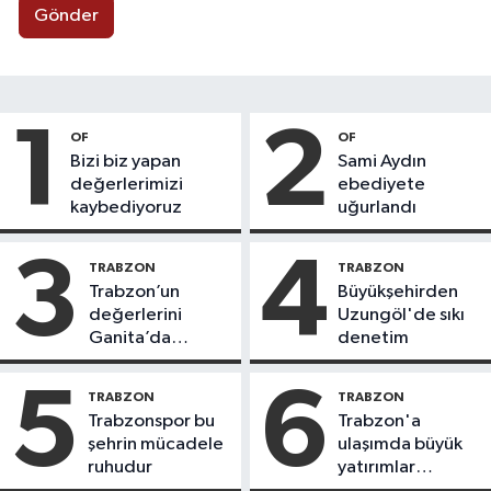
Gönder
1
2
OF
OF
Bizi biz yapan
Sami Aydın
değerlerimizi
ebediyete
kaybediyoruz
uğurlandı
3
4
TRABZON
TRABZON
Trabzon’un
Büyükşehirden
değerlerini
Uzungöl'de sıkı
Ganita’da
denetim
yaşatıyoruz
5
6
TRABZON
TRABZON
Trabzonspor bu
Trabzon'a
şehrin mücadele
ulaşımda büyük
ruhudur
yatırımlar
yapılıyor