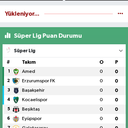
Yükleniyor...
Süper Lig Puan Durumu
Süper Lig
#
Takım
O
P
1
Amed
0
0
2
Erzurumspor FK
0
0
3
Başakşehir
0
0
4
Kocaelispor
0
0
5
Beşiktaş
0
0
6
Eyüpspor
0
0
7