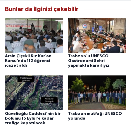
Bunlar da ilginizi çekebilir
Arsin Çiçekli Kız Kur’an
Trabzon'u UNESCO
Kursu’nda 112 öğrenci
Gastronomi Şehri
icazet aldı
yapmakta kararlıyız
Güvelioğlu Caddesi'nin bir
Trabzon mutfağı UNESCO
bölümü 15 Eylül'e kadar
yolunda
trafiğe kapatılacak