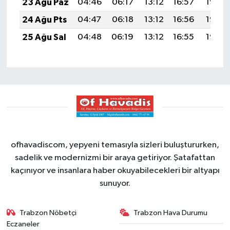
23 Ağu Paz
04:46
06:17
13:12
16:57
19:58
24 Ağu Pts
04:47
06:18
13:12
16:56
19:56
25 Ağu Sal
04:48
06:19
13:12
16:55
19:55
ofhavadiscom, yepyeni temasıyla sizleri buluştururken,
sadelik ve modernizmi bir araya getiriyor. Şatafattan
kaçınıyor ve insanlara haber okuyabilecekleri bir altyapı
sunuyor.
Trabzon Nöbetçi
Trabzon Hava Durumu
Eczaneler