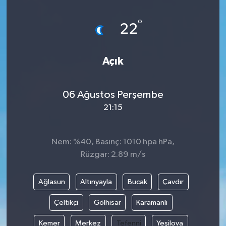
°
22
Açık
06 Ağustos Perşembe
21:15
Nem: %40, Basınç: 1010 hpa hPa,
Rüzgar: 2.89 m/s
Ağlasun
Altınyayla
Bucak
Çavdır
Çeltikçi
Gölhisar
Karamanlı
Kemer
Merkez
Tefenni
Yeşilova