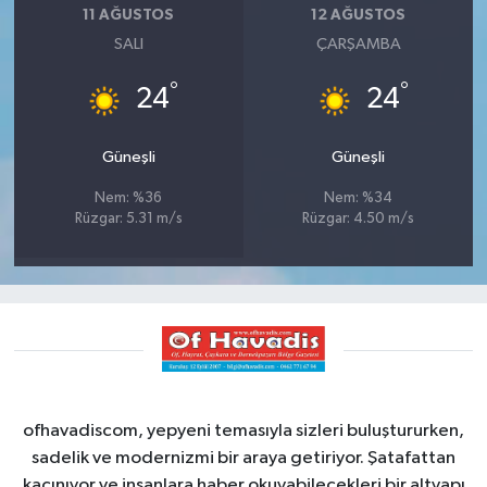
11 AĞUSTOS
12 AĞUSTOS
SALI
ÇARŞAMBA
°
°
24
24
Güneşli
Güneşli
Nem: %36
Nem: %34
Rüzgar: 5.31 m/s
Rüzgar: 4.50 m/s
ofhavadiscom, yepyeni temasıyla sizleri buluştururken,
sadelik ve modernizmi bir araya getiriyor. Şatafattan
kaçınıyor ve insanlara haber okuyabilecekleri bir altyapı