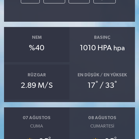
NEM
BASINÇ
%40
1010 HPA
hpa
RÜZGAR
EN DÜŞÜK / EN YÜKSEK
°
°
2.89 M/S
17
/ 33
07 AĞUSTOS
08 AĞUSTOS
CUMA
CUMARTESI