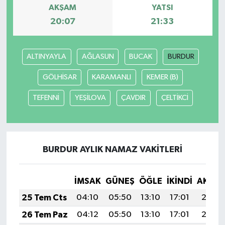
AKŞAM
YATSI
20:07
21:33
ALTINYAYLA
AĞLASUN
BUCAK
BURDUR
GÖLHİSAR
KARAMANLI
KEMER (B)
TEFENNİ
YEŞİLOVA
ÇAVDIR
ÇELTİKCİ
BURDUR AYLIK NAMAZ VAKITLERI
İMSAK
GÜNEŞ
ÖĞLE
İKINDI
AKŞA
25 Tem Cts
04:10
05:50
13:10
17:01
20:21
26 Tem Paz
04:12
05:50
13:10
17:01
20:21