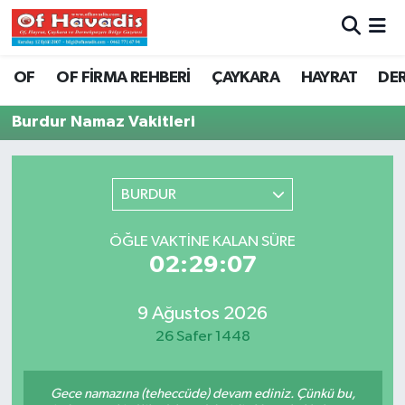
Trabzon Nöbetçi Eczaneler
OF
OF FİRMA REHBERİ
ÇAYKARA
HAYRAT
DE
Trabzon Hava Durumu
Burdur Namaz Vakitleri
Trabzon Namaz Vakitleri
BURDUR
Trabzon Trafik Yoğunluk Haritası
ÖĞLE VAKTINE KALAN SÜRE
Süper Lig Puan Durumu ve Fikstür
02:29:07
Tüm Manşetler
9 Ağustos 2026
26 Safer 1448
Son Dakika Haberleri
Haber Arşivi
Gece namazına (teheccüde) devam ediniz. Çünkü bu,