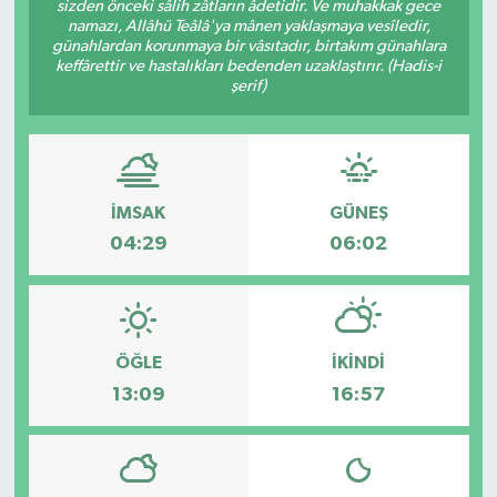
sizden önceki sâlih zâtların âdetidir. Ve muhakkak gece
namazı, Allâhü Teâlâ'ya mânen yaklaşmaya vesîledir,
günahlardan korunmaya bir vâsıtadır, birtakım günahlara
keffârettir ve hastalıkları bedenden uzaklaştırır. (Hadis-i
şerif)
İMSAK
GÜNEŞ
04:29
06:02
ÖĞLE
İKINDI
13:09
16:57