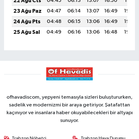
22 Ağu Cts
04:45
06:13
13:07
16:50
19:51
23 Ağu Paz
04:47
06:14
13:07
16:49
19:49
24 Ağu Pts
04:48
06:15
13:06
16:49
19:48
25 Ağu Sal
04:49
06:16
13:06
16:48
19:46
ofhavadiscom, yepyeni temasıyla sizleri buluştururken,
sadelik ve modernizmi bir araya getiriyor. Şatafattan
kaçınıyor ve insanlara haber okuyabilecekleri bir altyapı
sunuyor.
Trabzon Nöbetçi
Trabzon Hava Durumu