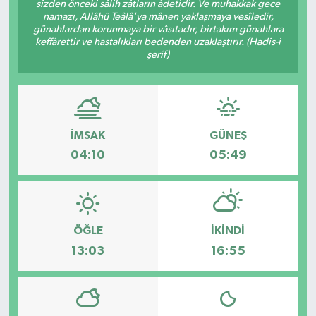
sizden önceki sâlih zâtların âdetidir. Ve muhakkak gece
namazı, Allâhü Teâlâ'ya mânen yaklaşmaya vesîledir,
günahlardan korunmaya bir vâsıtadır, birtakım günahlara
keffârettir ve hastalıkları bedenden uzaklaştırır. (Hadis-i
şerif)
İMSAK
GÜNEŞ
04:10
05:49
ÖĞLE
İKINDI
13:03
16:55