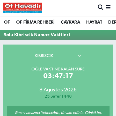
Trabzon Nöbetçi Eczaneler
OF
OF FİRMA REHBERİ
ÇAYKARA
HAYRAT
DE
Trabzon Hava Durumu
Bolu Kibriscik Namaz Vakitleri
Trabzon Namaz Vakitleri
KIBRISCIK
Trabzon Trafik Yoğunluk Haritası
ÖĞLE VAKTINE KALAN SÜRE
Süper Lig Puan Durumu ve Fikstür
03:47:17
Tüm Manşetler
8 Ağustos 2026
25 Safer 1448
Son Dakika Haberleri
Haber Arşivi
Gece namazına (teheccüde) devam ediniz. Çünkü bu,