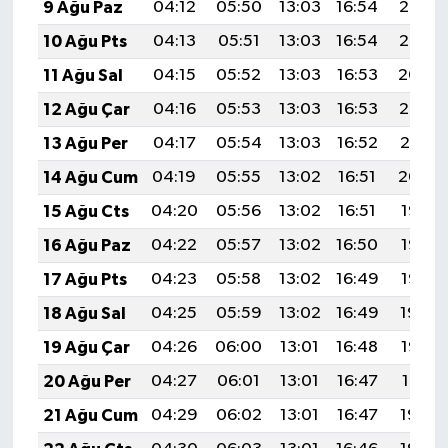
9 Ağu Paz
04:12
05:50
13:03
16:54
20:06
10 Ağu Pts
04:13
05:51
13:03
16:54
20:05
11 Ağu Sal
04:15
05:52
13:03
16:53
20:04
12 Ağu Çar
04:16
05:53
13:03
16:53
20:02
13 Ağu Per
04:17
05:54
13:03
16:52
20:01
14 Ağu Cum
04:19
05:55
13:02
16:51
20:00
15 Ağu Cts
04:20
05:56
13:02
16:51
19:58
16 Ağu Paz
04:22
05:57
13:02
16:50
19:57
17 Ağu Pts
04:23
05:58
13:02
16:49
19:56
18 Ağu Sal
04:25
05:59
13:02
16:49
19:54
19 Ağu Çar
04:26
06:00
13:01
16:48
19:53
20 Ağu Per
04:27
06:01
13:01
16:47
19:51
21 Ağu Cum
04:29
06:02
13:01
16:47
19:50