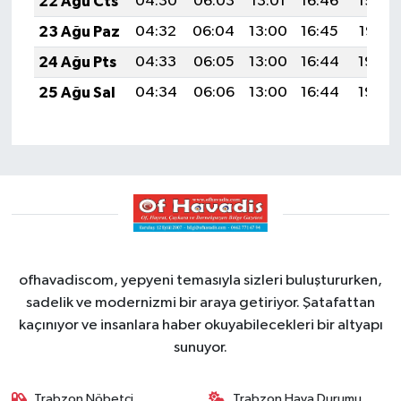
22 Ağu Cts
04:30
06:03
13:01
16:46
19:48
23 Ağu Paz
04:32
06:04
13:00
16:45
19:47
24 Ağu Pts
04:33
06:05
13:00
16:44
19:45
25 Ağu Sal
04:34
06:06
13:00
16:44
19:44
ofhavadiscom, yepyeni temasıyla sizleri buluştururken,
sadelik ve modernizmi bir araya getiriyor. Şatafattan
kaçınıyor ve insanlara haber okuyabilecekleri bir altyapı
sunuyor.
Trabzon Nöbetçi
Trabzon Hava Durumu