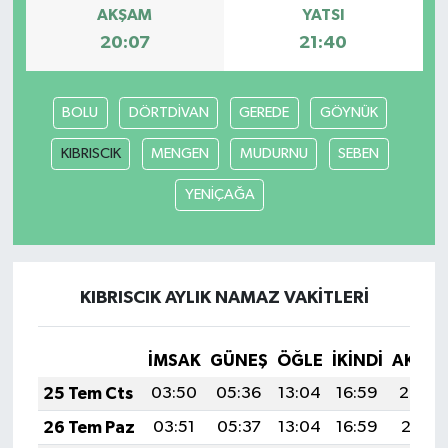
AKŞAM
YATSI
20:07
21:40
BOLU
DÖRTDİVAN
GEREDE
GÖYNÜK
KIBRISCIK
MENGEN
MUDURNU
SEBEN
YENİÇAĞA
KIBRISCIK AYLIK NAMAZ VAKITLERI
İMSAK
GÜNEŞ
ÖĞLE
İKINDI
AKŞA
25 Tem Cts
03:50
05:36
13:04
16:59
20:22
26 Tem Paz
03:51
05:37
13:04
16:59
20:21