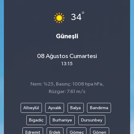
°
34
Güneşli
08 Ağustos Cumartesi
13:15
Nem: %25, Basınç: 1008 hpa hPa,
Rüzgar: 7.61 m/s
Altıeylül
Ayvalık
Balya
Bandırma
Bigadiç
Burhaniye
Dursunbey
Edremit
Erdek
Gömeç
Gönen