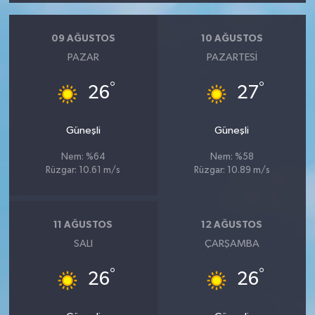
09 AĞUSTOS
10 AĞUSTOS
PAZAR
PAZARTESI
°
°
26
27
Güneşli
Güneşli
Nem: %64
Nem: %58
Rüzgar: 10.61 m/s
Rüzgar: 10.89 m/s
11 AĞUSTOS
12 AĞUSTOS
SALI
ÇARŞAMBA
°
°
26
26