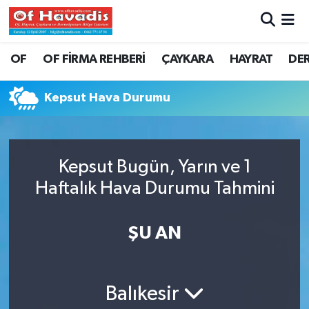
Trabzon Nöbetçi Eczaneler
OF
OF FİRMA REHBERİ
ÇAYKARA
HAYRAT
DE
Trabzon Hava Durumu
Kepsut Hava Durumu
Trabzon Namaz Vakitleri
Trabzon Trafik Yoğunluk Haritası
Kepsut Bugün, Yarın ve 1
Haftalık Hava Durumu Tahmini
Süper Lig Puan Durumu ve Fikstür
Tüm Manşetler
ŞU AN
Son Dakika Haberleri
Balıkesir
Haber Arşivi