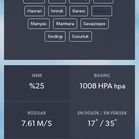
Havran
İvrindi
Karesi
Kepsut
Manyas
Marmara
Savaştepe
Sındırgı
Susurluk
NEM
BASINÇ
%25
1008 HPA
hpa
RÜZGAR
EN DÜŞÜK / EN YÜKSEK
°
°
7.61 M/S
17
/ 35