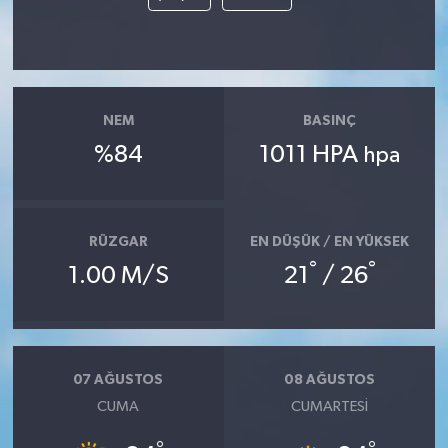
NEM
BASINÇ
%84
1011 HPA
hpa
RÜZGAR
EN DÜŞÜK / EN YÜKSEK
°
°
1.00 M/S
21
/ 26
07 AĞUSTOS
08 AĞUSTOS
CUMA
CUMARTESI