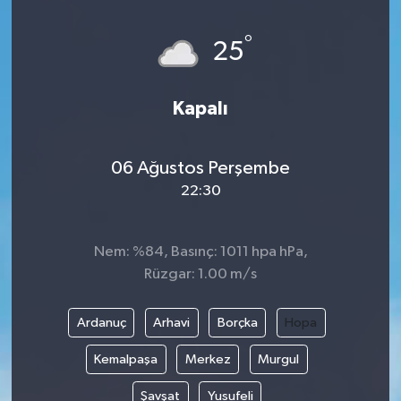
°
25
Kapalı
06 Ağustos Perşembe
22:30
Nem: %84, Basınç: 1011 hpa hPa,
Rüzgar: 1.00 m/s
Ardanuç
Arhavi
Borçka
Hopa
Kemalpaşa
Merkez
Murgul
Şavşat
Yusufeli