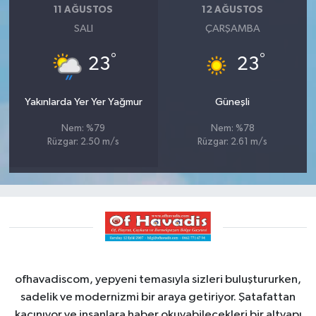
11 AĞUSTOS
12 AĞUSTOS
SALI
ÇARŞAMBA
°
°
23
23
Yakınlarda Yer Yer Yağmur
Güneşli
Nem: %79
Nem: %78
Rüzgar: 2.50 m/s
Rüzgar: 2.61 m/s
ofhavadiscom, yepyeni temasıyla sizleri buluştururken,
sadelik ve modernizmi bir araya getiriyor. Şatafattan
kaçınıyor ve insanlara haber okuyabilecekleri bir altyapı