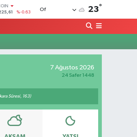
°
COIN
23
Of
225,61
%-0.63
LAR
7143
%0.16
RO
0317
%-0.02
RLİN
2463
%0.07
M ALTIN
0.40
%0.45
7 Ağustos 2026
T100
799
%70
24 Safer 1448
akara Sûresi, 163)
AKŞAM
YATSI