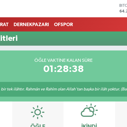
BIT
64.
DO
47,
RAT
DERNEKPAZARI
OFSPOR
EU
55,
tleri
STE
64,
GRA
651
ÖĞLE VAKTINE KALAN SÜRE
BİS
01:28:38
13.
, bir tek ilâhtır. Rahmân ve Rahîm olan Allah'tan başka bir ilâh yoktur. (B
ÖĞLE
İKINDI