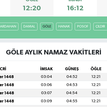
12:20
16:12
ARDAHAN
DAMAL
GÖLE
HANAK
POSOF
ÇILDIR
GÖLE AYLIK NAMAZ VAKITLERI
CRİ
İMSAK
GÜNEŞ
ÖĞLE
fer 1448
03:04
04:52
12:21
fer 1448
03:06
04:53
12:21
fer 1448
03:07
04:54
12:21
fer 1448
03:09
04:55
12:21