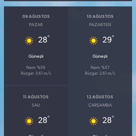
09 AĞUSTOS
10 AĞUSTOS
PAZAR
PAZARTESI
°
°
28
29
Güneşli
Güneşli
Nem: %59
Nem: %57
Rüzgar: 3.61 m/s
Rüzgar: 2.61 m/s
11 AĞUSTOS
12 AĞUSTOS
SALI
ÇARŞAMBA
°
°
28
28