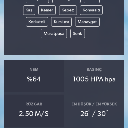
Kaş
Kemer
Kepez
Konyaaltı
Korkuteli
Kumluca
Manavgat
Muratpaşa
Serik
NEM
BASINÇ
%64
1005 HPA
hpa
RÜZGAR
EN DÜŞÜK / EN YÜKSEK
°
°
2.50 M/S
26
/ 30