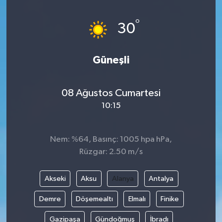
°
30
Güneşli
08 Ağustos Cumartesi
10:15
Nem: %64, Basınç: 1005 hpa hPa,
Rüzgar: 2.50 m/s
Akseki
Aksu
Alanya
Antalya
Demre
Döşemealtı
Elmalı
Finike
Gazipaşa
Gündoğmuş
İbradı