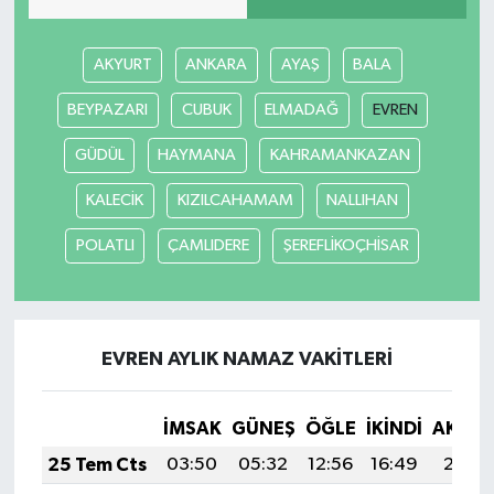
AKYURT
ANKARA
AYAŞ
BALA
BEYPAZARI
CUBUK
ELMADAĞ
EVREN
GÜDÜL
HAYMANA
KAHRAMANKAZAN
KALECİK
KIZILCAHAMAM
NALLIHAN
POLATLI
ÇAMLIDERE
ŞEREFLİKOÇHİSAR
EVREN AYLIK NAMAZ VAKITLERI
İMSAK
GÜNEŞ
ÖĞLE
İKINDI
AKŞA
25 Tem Cts
03:50
05:32
12:56
16:49
20:11