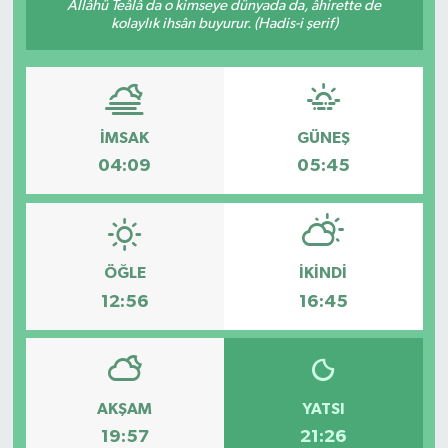
Allâhü Teâlâ da o kimseye dünyada da, âhirette de
kolaylık ihsân buyurur. (Hadis-i şerif)
İMSAK
GÜNEŞ
04:09
05:45
ÖĞLE
İKINDI
12:56
16:45
AKŞAM
YATSI
19:57
21:26