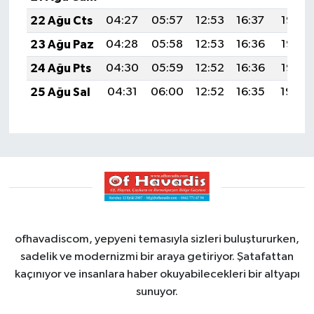
22 Ağu Cts
04:27
05:57
12:53
16:37
19:38
23 Ağu Paz
04:28
05:58
12:53
16:36
19:37
24 Ağu Pts
04:30
05:59
12:52
16:36
19:36
25 Ağu Sal
04:31
06:00
12:52
16:35
19:34
ofhavadiscom, yepyeni temasıyla sizleri buluştururken,
sadelik ve modernizmi bir araya getiriyor. Şatafattan
kaçınıyor ve insanlara haber okuyabilecekleri bir altyapı
sunuyor.