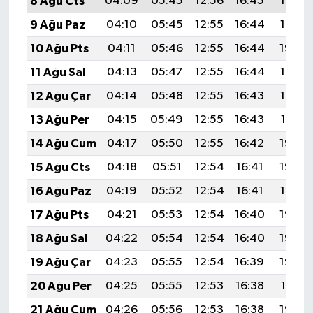
8 Ağu Cts
04:09
05:45
12:56
16:45
19:57
9 Ağu Paz
04:10
05:45
12:55
16:44
19:55
10 Ağu Pts
04:11
05:46
12:55
16:44
19:54
11 Ağu Sal
04:13
05:47
12:55
16:44
19:53
12 Ağu Çar
04:14
05:48
12:55
16:43
19:52
13 Ağu Per
04:15
05:49
12:55
16:43
19:51
14 Ağu Cum
04:17
05:50
12:55
16:42
19:49
15 Ağu Cts
04:18
05:51
12:54
16:41
19:48
16 Ağu Paz
04:19
05:52
12:54
16:41
19:47
17 Ağu Pts
04:21
05:53
12:54
16:40
19:45
18 Ağu Sal
04:22
05:54
12:54
16:40
19:44
19 Ağu Çar
04:23
05:55
12:54
16:39
19:43
20 Ağu Per
04:25
05:55
12:53
16:38
19:41
21 Ağu Cum
04:26
05:56
12:53
16:38
19:40