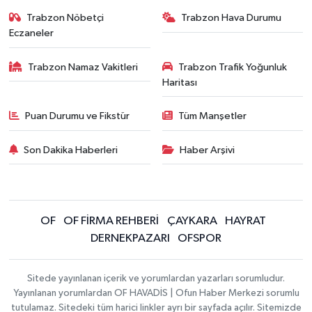
Trabzon Nöbetçi
Trabzon Hava Durumu
Eczaneler
Trabzon Namaz Vakitleri
Trabzon Trafik Yoğunluk
Haritası
Puan Durumu ve Fikstür
Tüm Manşetler
Son Dakika Haberleri
Haber Arşivi
OF
OF FİRMA REHBERİ
ÇAYKARA
HAYRAT
DERNEKPAZARI
OFSPOR
Sitede yayınlanan içerik ve yorumlardan yazarları sorumludur.
Yayınlanan yorumlardan OF HAVADİS | Ofun Haber Merkezi sorumlu
tutulamaz. Sitedeki tüm harici linkler ayrı bir sayfada açılır. Sitemizde