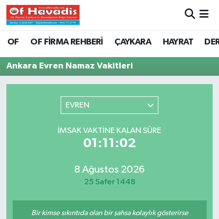
Trabzon Nöbetçi Eczaneler
OF
OF FİRMA REHBERİ
ÇAYKARA
HAYRAT
DE
Trabzon Hava Durumu
Ankara Evren Namaz Vakitleri
Trabzon Namaz Vakitleri
EVREN
Trabzon Trafik Yoğunluk Haritası
İMSAK VAKTINE KALAN SÜRE
Süper Lig Puan Durumu ve Fikstür
01:11:02
Tüm Manşetler
8 Ağustos 2026
25 Safer 1448
Son Dakika Haberleri
Haber Arşivi
Bir kimse sıkıntıda olan bir şahsa kolaylık gösterirse