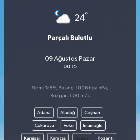
°
24
Parçalı Bulutlu
09 Ağustos Pazar
00:15
Nem: %89, Basınç: 1006 hpa hPa,
Rüzgar: 1.00 m/s
Adana
Aladağ
Ceyhan
Çukurova
Feke
İmamoğlu
Karaisalı
Karataş
Kozan
Pozantı