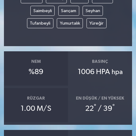
Saimbeyli
Sarıçam
Seyhan
Tufanbeyli
Yumurtalık
Yüreğir
NEM
BASINÇ
%89
1006 HPA
hpa
RÜZGAR
EN DÜŞÜK / EN YÜKSEK
°
°
1.00 M/S
22
/ 39