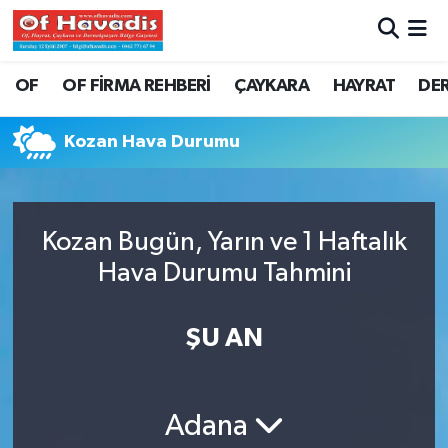
Trabzon Nöbetçi Eczaneler
OF
OF FİRMA REHBERİ
ÇAYKARA
HAYRAT
DE
Trabzon Hava Durumu
Kozan Hava Durumu
Trabzon Namaz Vakitleri
Trabzon Trafik Yoğunluk Haritası
Kozan Bugün, Yarın ve 1 Haftalık
Hava Durumu Tahmini
Süper Lig Puan Durumu ve Fikstür
Tüm Manşetler
ŞU AN
Son Dakika Haberleri
Adana
Haber Arşivi