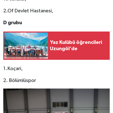
2.Of Devlet Hastanesi,
D grubu
Yaz Kulübü öğrencileri
Uzungöl’de
1.Koçari,
2. Bölümlüspor