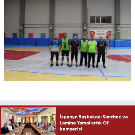
İspanya Başbakanı Sanchez ve
Lamine Yamal artık Of
hemşerisi