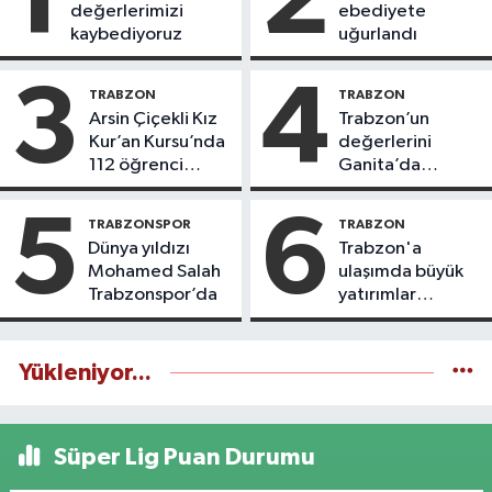
değerlerimizi
ebediyete
kaybediyoruz
uğurlandı
3
4
TRABZON
TRABZON
Arsin Çiçekli Kız
Trabzon’un
Kur’an Kursu’nda
değerlerini
112 öğrenci
Ganita’da
icazet aldı
yaşatıyoruz
5
6
TRABZONSPOR
TRABZON
Dünya yıldızı
Trabzon'a
Mohamed Salah
ulaşımda büyük
Trabzonspor’da
yatırımlar
yapılıyor
Yükleniyor...
Süper Lig Puan Durumu