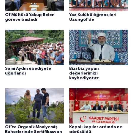
Of Müftüsü Yakup Belen
Yaz Kulübü öğrencileri
göreve başladı
Uzungöl’de
Sami Aydın ebediyete
Bizi biz yapan
uğurlandı
değerlerimizi
kaybediyoruz
Of'ta Organik Maviyemiş
Kapalı kapılar ardında ne
Bahçelerinde Sertifikasyon
görüşüldü