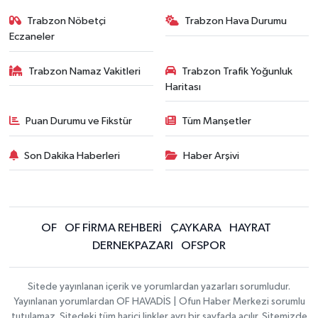
Trabzon Nöbetçi
Trabzon Hava Durumu
Eczaneler
Trabzon Namaz Vakitleri
Trabzon Trafik Yoğunluk
Haritası
Puan Durumu ve Fikstür
Tüm Manşetler
Son Dakika Haberleri
Haber Arşivi
OF
OF FİRMA REHBERİ
ÇAYKARA
HAYRAT
DERNEKPAZARI
OFSPOR
Sitede yayınlanan içerik ve yorumlardan yazarları sorumludur.
Yayınlanan yorumlardan OF HAVADİS | Ofun Haber Merkezi sorumlu
tutulamaz. Sitedeki tüm harici linkler ayrı bir sayfada açılır. Sitemizde