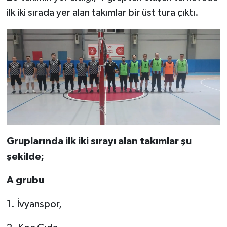
ilk iki sırada yer alan takımlar bir üst tura çıktı.
Gruplarında ilk iki sırayı alan takımlar şu
şekilde;
A grubu
1. İvyanspor,