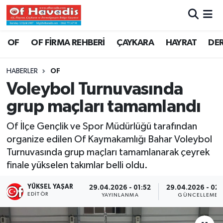
Trabzon Nöbetçi Eczaneler
OF
OF FİRMA REHBERİ
ÇAYKARA
HAYRAT
DE
Trabzon Hava Durumu
HABERLER
OF
Voleybol Turnuvasında
Trabzon Namaz Vakitleri
grup maçları tamamlandı
Trabzon Trafik Yoğunluk Haritası
Of İlçe Gençlik ve Spor Müdürlüğü tarafından
organize edilen Of Kaymakamlığı Bahar Voleybol
Süper Lig Puan Durumu ve Fikstür
Turnuvasında grup maçları tamamlanarak çeyrek
finale yükselen takımlar belli oldu.
Tüm Manşetler
YÜKSEL YAŞAR
29.04.2026 - 01:52
29.04.2026 - 02:
Son Dakika Haberleri
EDITÖR
YAYINLANMA
GÜNCELLEME
Haber Arşivi