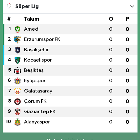
Süper Lig
#
Takım
O
P
1
Amed
0
0
2
Erzurumspor FK
0
0
3
Başakşehir
0
0
4
Kocaelispor
0
0
5
Beşiktaş
0
0
6
Eyüpspor
0
0
7
Galatasaray
0
0
8
Çorum FK
0
0
9
Gaziantep FK
0
0
10
Alanyaspor
0
0