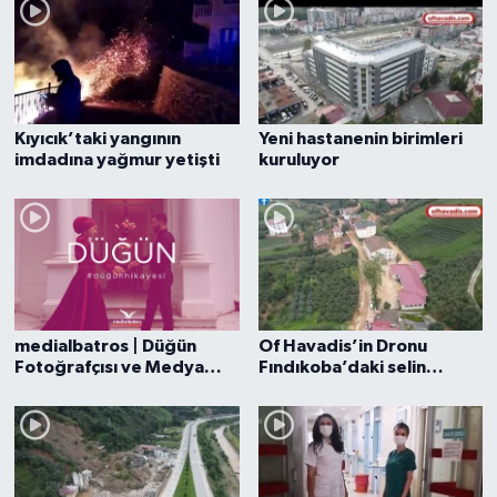
Kıyıcık’taki yangının
Yeni hastanenin birimleri
imdadına yağmur yetişti
kuruluyor
medialbatros | Düğün
Of Havadis’in Dronu
Fotoğrafçısı ve Medya
Fındıkoba’daki selin
Ajansı
izlerini görüntüledi