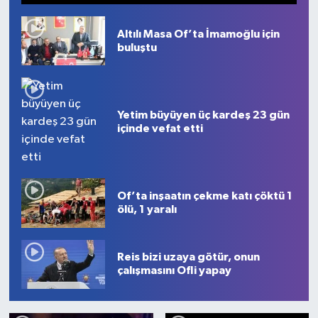
1
2
3
4
5
6
7
8
9
10
Altılı Masa Of’ta İmamoğlu için
buluştu
Yetim büyüyen üç kardeş 23 gün
içinde vefat etti
Of’ta inşaatın çekme katı çöktü 1
ölü, 1 yaralı
Reis bizi uzaya götür, onun
çalışmasını Ofli yapay