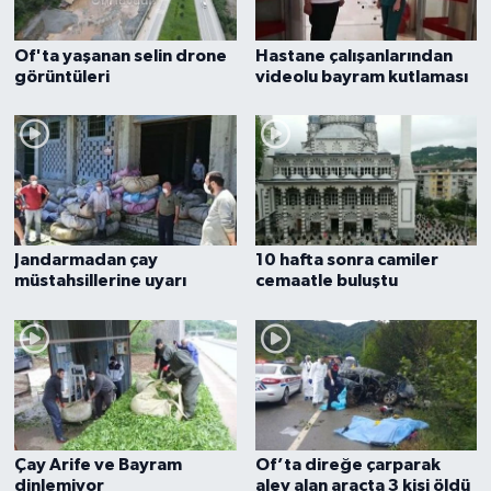
Of'ta yaşanan selin drone
Hastane çalışanlarından
görüntüleri
videolu bayram kutlaması
Jandarmadan çay
10 hafta sonra camiler
müstahsillerine uyarı
cemaatle buluştu
Çay Arife ve Bayram
Of’ta direğe çarparak
dinlemiyor
alev alan araçta 3 kişi öldü