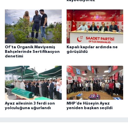
Of'ta Organik Maviyemiş
Kapalı kapılar ardında ne
Bahçelerinde Sertifikasyon
görüşüldü
denetimi
Ayaz ailesinin 3 ferdi son
MHP’de Hüseyin Ayaz
yolculuğuna uğurlandı
yeniden başkan seçildi