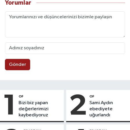
Yorumlar
Gönder
1
2
OF
OF
Bizi biz yapan
Sami Aydın
değerlerimizi
ebediyete
kaybediyoruz
uğurlandı