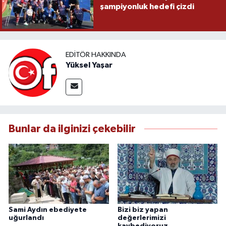
şampiyonluk hedefi çizdi
EDITÖR HAKKINDA
Yüksel Yaşar
Bunlar da ilginizi çekebilir
Sami Aydın ebediyete
Bizi biz yapan
uğurlandı
değerlerimizi
kaybediyoruz