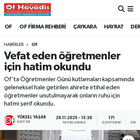
Trabzon Nöbetçi Eczaneler
OF
OF FİRMA REHBERİ
ÇAYKARA
HAYRAT
DE
Trabzon Hava Durumu
HABERLER
OF
Vefat eden öğretmenler
Trabzon Namaz Vakitleri
için hatim okundu
Trabzon Trafik Yoğunluk Haritası
Of’ta Öğretmenler Günü kutlamaları kapsamında
geleneksel hale getirilen ahirete irtihal eden
Süper Lig Puan Durumu ve Fikstür
öğretmenler unutulmayarak onların ruhu için
hatmi şerif okundu.
Tüm Manşetler
YÜKSEL YAŞAR
26.11.2025 - 15:36
171
Son Dakika Haberleri
EDITÖR
YAYINLANMA
GÖSTERIM
OKUN
Haber Arşivi