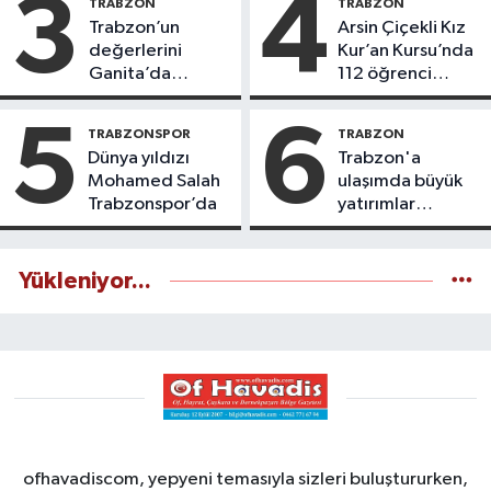
3
4
TRABZON
TRABZON
Trabzon’un
Arsin Çiçekli Kız
değerlerini
Kur’an Kursu’nda
Ganita’da
112 öğrenci
yaşatıyoruz
icazet aldı
5
6
TRABZONSPOR
TRABZON
Dünya yıldızı
Trabzon'a
Mohamed Salah
ulaşımda büyük
Trabzonspor’da
yatırımlar
yapılıyor
Yükleniyor...
ofhavadiscom, yepyeni temasıyla sizleri buluştururken,