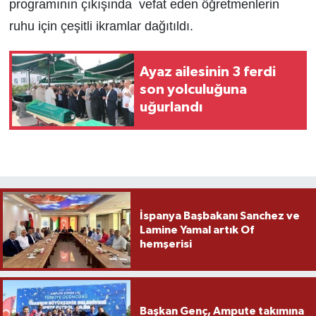
programının çıkışında vefat eden öğretmenlerin
ruhu için çeşitli ikramlar dağıtıldı.
Ayaz ailesinin 3 ferdi
son yolculuğuna
uğurlandı
İspanya Başbakanı Sanchez ve
Lamine Yamal artık Of
hemşerisi
Başkan Genç, Ampute takımına