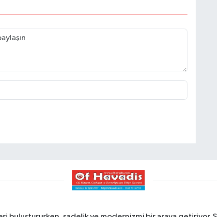
ri buluştururken, sadelik ve modernizmi bir araya getiriyor. Ş