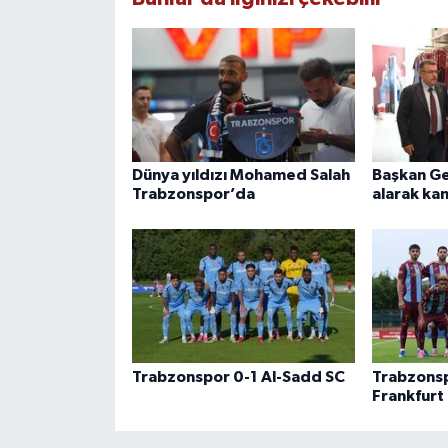
Dünya yıldızı Mohamed Salah
Başkan Ge
Trabzonspor’da
alarak ka
Trabzonspor 0-1 Al-Sadd SC
Trabzonsp
Frankfurt