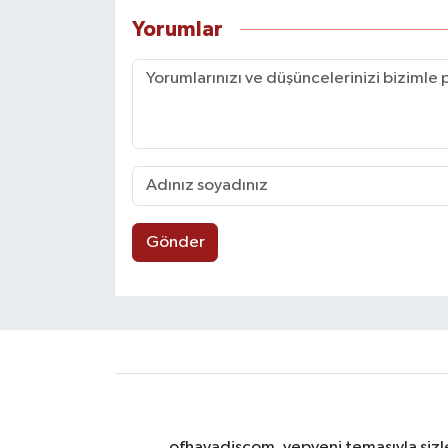
Yorumlar
Gönder
ofhavadiscom, yepyeni temasıyla sizle