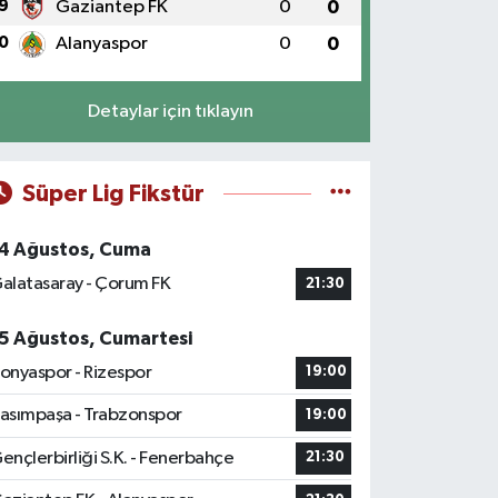
9
Gaziantep FK
0
0
0
Alanyaspor
0
0
Detaylar için tıklayın
Süper Lig Fikstür
4 Ağustos, Cuma
alatasaray - Çorum FK
21:30
5 Ağustos, Cumartesi
onyaspor - Rizespor
19:00
asımpaşa - Trabzonspor
19:00
ençlerbirliği S.K. - Fenerbahçe
21:30