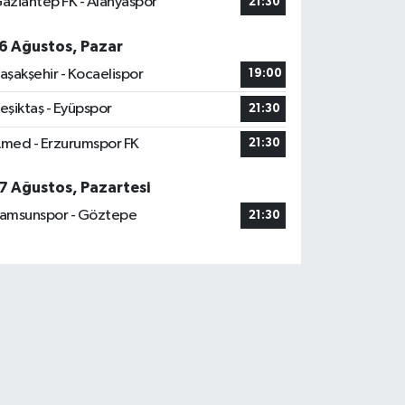
aziantep FK - Alanyaspor
21:30
6 Ağustos, Pazar
aşakşehir - Kocaelispor
19:00
eşiktaş - Eyüpspor
21:30
med - Erzurumspor FK
21:30
7 Ağustos, Pazartesi
amsunspor - Göztepe
21:30