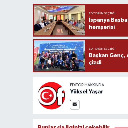
EDITÖRÜN SEÇTIĞI
İspanya Başba
hemşerisi
EDITÖRÜN SEÇTIĞI
Başkan Genç, 
çizdi
EDITÖR HAKKINDA
Yüksel Yaşar
Bunlar da ilginizi çekebilir