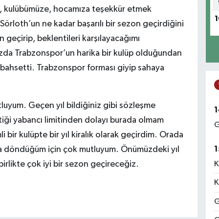
, kulübümüze, hocamıza teşekkür etmek
1
örloth’un ne kadar başarılı bir sezon geçirdiğini
n geçirip, beklentileri karşılayacağımı
zda Trabzonspor’un harika bir kulüp olduğundan
bahsetti. Trabzonspor forması giyip sahaya
luyum. Geçen yıl bildiğiniz gibi sözleşme
1
iği yabancı limitinden dolayı burada olmam
G
ir kulüpte bir yıl kiralık olarak geçirdim. Orada
1
aya döndüğüm için çok mutluyum. Önümüzdeki yıl
irlikte çok iyi bir sezon geçireceğiz.
K
K
G