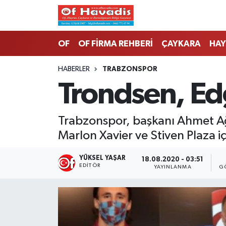
Trabzon Nöbetçi Eczaneler
OF
OF FİRMA REHBERİ
ÇAYKARA
HAY
Trabzon Hava Durumu
HABERLER
TRABZONSPOR
Trondsen, Edg
Trabzon Namaz Vakitleri
Trabzon Trafik Yoğunluk Haritası
Trabzonspor, başkanı Ahmet Ağa
Marlon Xavier ve Stiven Plaza i
Süper Lig Puan Durumu ve Fikstür
YÜKSEL YAŞAR
18.08.2020 - 03:51
Tüm Manşetler
EDITÖR
YAYINLANMA
G
Son Dakika Haberleri
Haber Arşivi