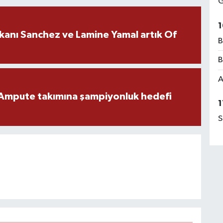
G
1
kanı Sanchez ve Lamine Yamal artık Of
B
B
A
Ampute takımına şampiyonluk hedefi
1
S