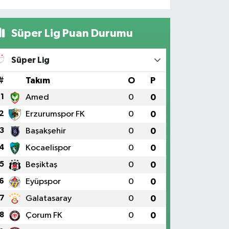
Süper Lig Puan Durumu
Süper Lig
#
Takım
O
P
1
Amed
0
0
2
Erzurumspor FK
0
0
3
Başakşehir
0
0
4
Kocaelispor
0
0
5
Beşiktaş
0
0
6
Eyüpspor
0
0
7
Galatasaray
0
0
8
Çorum FK
0
0