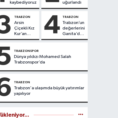
kaybediyoruz
uğurlandı
3
4
TRABZON
TRABZON
Arsin
Trabzon’un
Çiçekli Kız
değerlerini
Kur’an
Ganita’da
Kursu’nda
yaşatıyoruz
112 öğrenci
5
icazet aldı
TRABZONSPOR
Dünya yıldızı Mohamed Salah
Trabzonspor’da
6
TRABZON
Trabzon'a ulaşımda büyük yatırımlar
yapılıyor
ükleniyor...