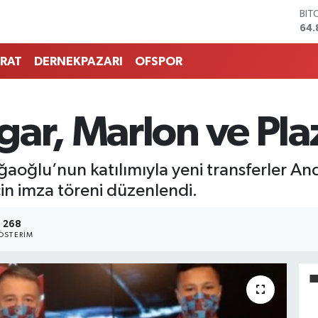
BIT
64.
DO
47,
RAT
DERNEKPAZARI
OFSPOR
EU
55,
STE
64,
ar, Marlon ve Plaz
GRA
666
BİS
oğlu’nun katılımıyla yeni transferler An
13.
çin imza töreni düzenlendi.
268
ÖSTERIM