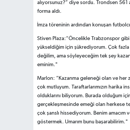
alıyorsunuz?” diye sordu. Trondsen 561 a
forma aldı.
İmza töreninin ardından konuşan futbolcul
Stiven Plaza:“Öncelikle Trabzonspor gibi
yükseldiğim için şükrediyorum. Çok fazla 
değilim, ama söyleyeceğim tek şey kaza
eminim."
Marlon: “Kazanma geleneği olan ve her za
çok mutluyum. Taraftarlarımızın harika in
olduklarını biliyorum. Burada olduğum içi
gerçekleşmesinde emeği olan herkese te
çok şanslı hissediyorum. Benim amacım 
göstermek. Umarım bunu başarabilirim."